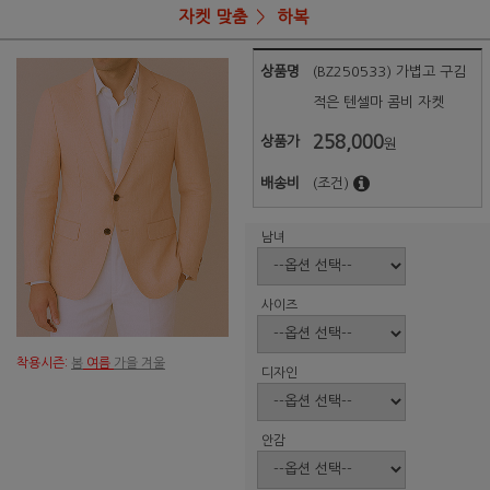
자켓 맞춤
하복
상품명
(BZ250533) 가볍고 구김
적은 텐셀마 콤비 자켓
258,000
상품가
원
배송비
(조건)
남녀
사이즈
착용시즌:
봄
여름
가을 겨울
디자인
안감