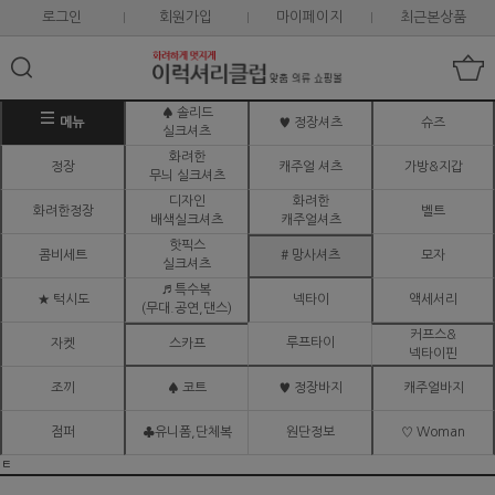
로그인
회원가입
마이페이지
최근본상품
♠ 솔리드
메뉴
♥ 정장셔츠
슈즈
실크셔츠
화려한
정장
캐주얼 셔츠
가방&지갑
무늬 실크셔츠
디자인
화려한
화려한정장
벨트
배색실크셔츠
캐주얼셔츠
핫픽스
콤비세트
# 망사셔츠
모자
실크셔츠
♬ 특수복
★ 턱시도
넥타이
액세서리
(무대.공연,댄스)
커프스&
루프타이
자켓
스카프
넥타이핀
조끼
♠ 코트
♥ 정장바지
캐주얼바지
점퍼
♣유니폼,단체복
원단정보
♡ Woman
ㅌ