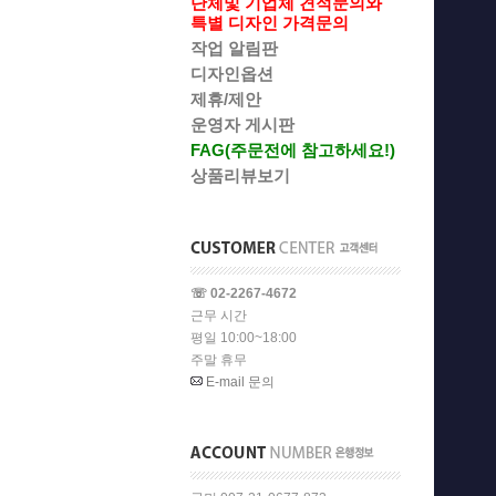
단체및 기업체 견적문의와
특별 디자인 가격문의
작업 알림판
디자인옵션
제휴/제안
운영자 게시판
FAG(주문전에 참고하세요!)
상품리뷰보기
☏ 02-2267-4672
근무 시간
평일 10:00~18:00
주말 휴무
E-mail 문의