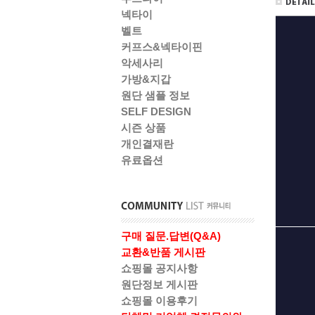
넥타이
벨트
커프스&넥타이핀
악세사리
가방&지갑
원단 샘플 정보
SELF DESIGN
시즌 상품
개인결재란
유료옵션
구매 질문.답변(Q&A)
교환&반품 게시판
쇼핑몰 공지사항
원단정보 게시판
쇼핑몰 이용후기