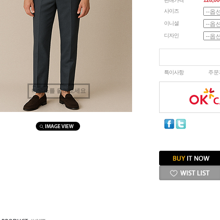
판매가격
128,00
사이즈
이니셜
디자인
특이사항
주문
마우스를 올려보세요