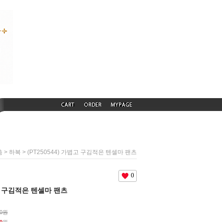
>
> (PT250544) 가볍고 구김적은 텐셀마 팬츠
춤
하복
0
볍고 구김적은 텐셀마 팬츠
00원