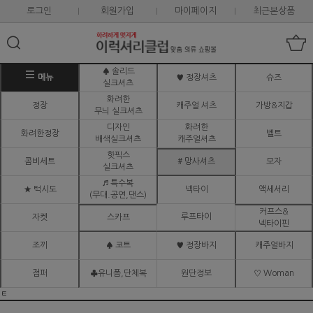
로그인
회원가입
마이페이지
최근본상품
♠ 솔리드
메뉴
♥ 정장셔츠
슈즈
실크셔츠
화려한
정장
캐주얼 셔츠
가방&지갑
무늬 실크셔츠
디자인
화려한
화려한정장
벨트
배색실크셔츠
캐주얼셔츠
핫픽스
콤비세트
# 망사셔츠
모자
실크셔츠
♬ 특수복
★ 턱시도
넥타이
액세서리
(무대.공연,댄스)
커프스&
루프타이
자켓
스카프
넥타이핀
조끼
♠ 코트
♥ 정장바지
캐주얼바지
점퍼
♣유니폼,단체복
원단정보
♡ Woman
ㅌ