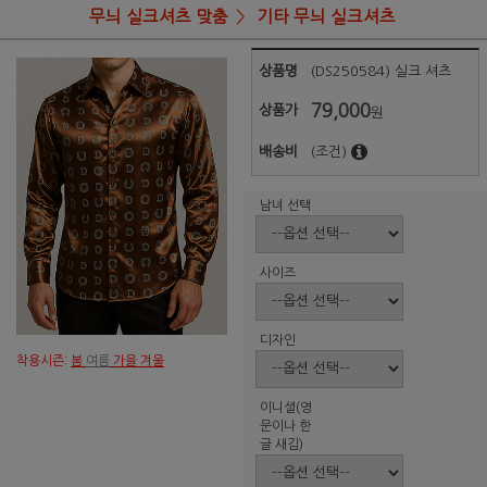
무늬 실크셔츠 맞춤
기타 무늬 실크셔츠
상품명
(DS250584) 실크 셔츠
79,000
상품가
원
배송비
(조건)
남녀 선택
사이즈
디자인
착용시즌:
봄
여름
가을 겨울
이니셜(영
문이나 한
글 새김)