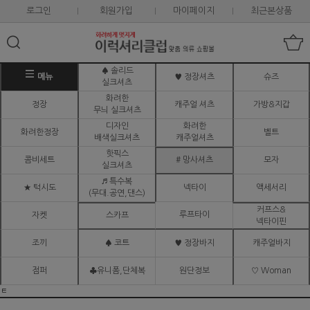
로그인
회원가입
마이페이지
최근본상품
♠ 솔리드
메뉴
♥ 정장셔츠
슈즈
실크셔츠
화려한
정장
캐주얼 셔츠
가방&지갑
무늬 실크셔츠
디자인
화려한
화려한정장
벨트
배색실크셔츠
캐주얼셔츠
핫픽스
콤비세트
# 망사셔츠
모자
실크셔츠
♬ 특수복
★ 턱시도
넥타이
액세서리
(무대.공연,댄스)
커프스&
루프타이
자켓
스카프
넥타이핀
조끼
♠ 코트
♥ 정장바지
캐주얼바지
점퍼
♣유니폼,단체복
원단정보
♡ Woman
ㅌ