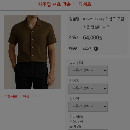
캐주얼 셔츠 맞춤
마셔츠
상품명
(DS250574) 가볍고 구김
적은 텐셀마 셔츠
64,000
상품가
원
배송비
(조건)
남녀 선택
사이즈
착용시즌:
봄
여름
가을 겨울
디자인
이니셜(영
문이나 한
글 새김)