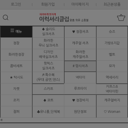
로그인
회원가입
마이페이지
최근본상품
♠ 솔리드
메뉴
♥ 정장셔츠
슈즈
실크셔츠
화려한
정장
캐주얼 셔츠
가방&지갑
무늬 실크셔츠
디자인
화려한
화려한정장
벨트
배색실크셔츠
캐주얼셔츠
핫픽스
콤비세트
# 망사셔츠
모자
실크셔츠
♬ 특수복
★ 턱시도
넥타이
액세서리
(무대.공연,댄스)
커프스&
루프타이
자켓
스카프
넥타이핀
조끼
♠ 코트
♥ 정장바지
캐주얼바지
점퍼
♣유니폼,단체복
원단정보
♡ Woman
ㅌ