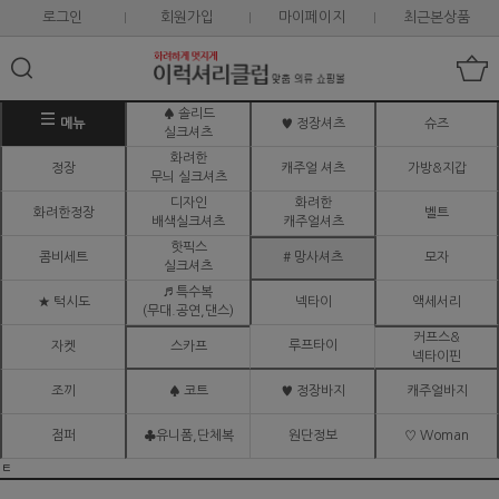
로그인
회원가입
마이페이지
최근본상품
♠ 솔리드
메뉴
♥ 정장셔츠
슈즈
실크셔츠
화려한
정장
캐주얼 셔츠
가방&지갑
무늬 실크셔츠
디자인
화려한
화려한정장
벨트
배색실크셔츠
캐주얼셔츠
핫픽스
콤비세트
# 망사셔츠
모자
실크셔츠
♬ 특수복
★ 턱시도
넥타이
액세서리
(무대.공연,댄스)
커프스&
루프타이
자켓
스카프
넥타이핀
조끼
♠ 코트
♥ 정장바지
캐주얼바지
점퍼
♣유니폼,단체복
원단정보
♡ Woman
ㅌ