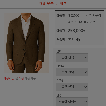
자켓 맞춤
하복
상품명
(BZ250544) 가볍고 구김
적은 텐셀마 콤비 자켓
258,000
상품가
원
배송비
(조건)
남녀
사이즈
착용시즌:
봄
여름
가을 겨울
디자인
안감