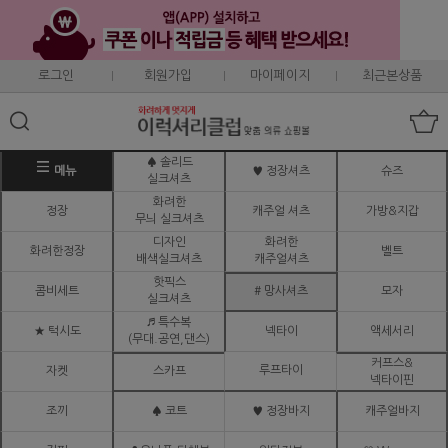
로그인
회원가입
마이페이지
최근본상품
♠ 솔리드
메뉴
♥ 정장셔츠
슈즈
실크셔츠
화려한
정장
캐주얼 셔츠
가방&지갑
무늬 실크셔츠
디자인
화려한
화려한정장
벨트
배색실크셔츠
캐주얼셔츠
핫픽스
콤비세트
# 망사셔츠
모자
실크셔츠
♬ 특수복
★ 턱시도
넥타이
액세서리
(무대.공연,댄스)
커프스&
루프타이
자켓
스카프
넥타이핀
조끼
♠ 코트
♥ 정장바지
캐주얼바지