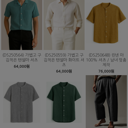
(DS250564) 가볍고 구
(DS250559) 가볍고 구
(DS250648) 린넨 마
김적은 텐셀마 셔츠
김적은 텐셀마 화이트 셔
100% 셔츠 / 남녀 맞춤
츠
제작
64,000원
64,000원
76,000원