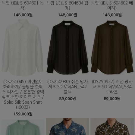
느낌 (JEIL S-604801 녹
느낌 (JEIL S-604604 검
느낌 (JEIL S-604602 베
색)
정)
이지)
148,000원
148,000원
148,000원
(DS251045) 미련없이
(DS250930) 쉬폰 망사
(DS250927) 쉬폰 망사
화려하게/ 물방울 핫픽
셔츠 SD VIVIAN_542
셔츠 SD VIVIAN_534
스 디자인 / 은은한 광택
블랙
브라운
실크 스판 화이트 셔츠 /
89,000원
89,000원
Solid Silk Span Shirt
(J6002)
159,000원