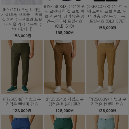
(DSF240842) 은은한 광
(DSF240773) 은은한 광
(EG/101) 프릴 디자인
택 로맨틱 한 겹 프릴 셔
택 로맨틱 프릴 셔츠 ,남
가격(프릴 셔츠를 구매하
츠-진곤색 ,남녀 맞춤,공
녀 맞춤,공연복,무대복,
실려면 주문셔츠와 프릴
연복,무대복,프릴셔츠
프릴셔츠 (OLB_578)
디자인을 각각 주문해 주
(OLB_518)
158,000원
셔야 합니다)
158,000원
158,000원
(PT250548) 가볍고 구
(PT250540) 가볍고 구
(PT250539) 가볍고 구
김적은 텐셀마 팬츠
김적은 텐셀마 팬츠
김적은 텐셀마 팬츠
128,000원
128,000원
128,000원