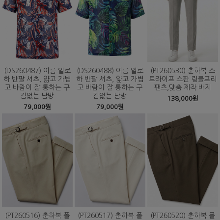
(DS260487) 여름 알로
(DS260488) 여름 알로
(PT260530) 춘하복 스
하 반팔 셔츠, 얇고 가볍
하 반팔 셔츠, 얇고 가볍
트라이프 스판 링클프리
고 바람이 잘 통하는 구
고 바람이 잘 통하는 구
팬츠,맞춤 제작 바지
김없는 남방
김없는 남방
138,000원
79,000원
79,000원
(PT260516) 춘하복 폴
(PT260517) 춘하복 폴
(PT260520) 춘하복 폴