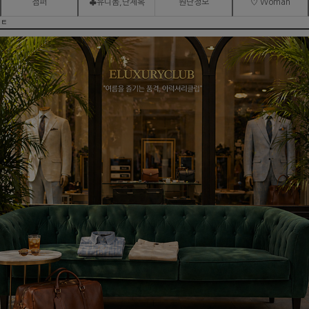
점퍼
♣유니폼,단체복
원단정보
♡ Woman
ㅌ