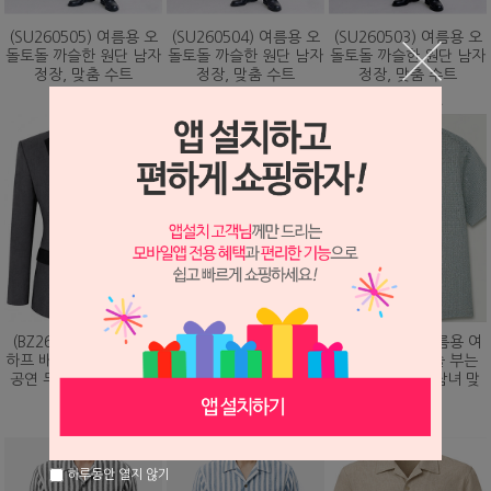
(SU260505) 여름용 오
(SU260504) 여름용 오
(SU260503) 여름용 오
돌토돌 까슬한 원단 남자
돌토돌 까슬한 원단 남자
돌토돌 까슬한 원단 남자
정장, 맞춤 수트
정장, 맞춤 수트
정장, 맞춤 수트
348,000원
348,000원
348,000원
(BZ260203) 화려하게
(DS260479) 여름용 여
(DS260473) 여름용 여
하프 배색 핫픽스 디자인
름용 바람이 솔솔 부는
름용 바람이 솔솔 부는
공연 무대 맞춤 제작 자
망사직조 셔츠, 남녀 맞
망사직조 셔츠, 남녀 맞
켓
춤 남방
춤 남방
328,000원
78,000원
78,000원
하루동안 열지 않기