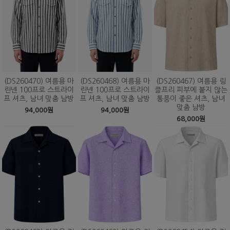
(DS260470) 여름용 마
(DS260468) 여름용 마
(DS260467) 여름용 링
린넨 100프로 스트라이
린넨 100프로 스트라이
클프리 피부에 붙지 않는
프 셔츠, 남녀 맞춤 남방
프 셔츠, 남녀 맞춤 남방
통풍이 좋은 셔츠, 남녀
맞춤 남방
94,000원
94,000원
68,000원