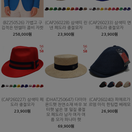
(BZ250526) 가볍고 구
(CAP260228) 삼색띠 린
(CAP260233) 삼색띠 면
김적은 텐셀마 콤비 자켓
넨 페도라 중절모자
페도라 중절모자
258,000원
23,900원
23,900원
(CAP260227) 삼색띠 페
(DHAT250647) 다이아
(CAP260240) 피에르가
도라 중절모자
몬드햇 천연소재 바우 보
르뎅 마직 헌팅캡 베레모
터햇 넓은 챙 밀짚 중절
23,900원
26,900원
모 페도라 남자 여자 여
름 모자 파나마 햇
69,900원