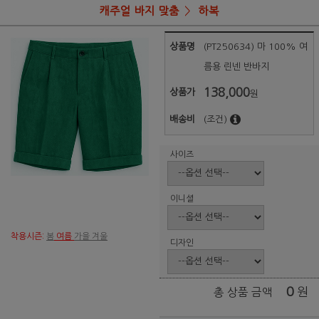
캐주얼 바지 맞춤
하복
상품명
(PT250634) 마 100% 여
름용 린넨 반바지
138,000
상품가
원
배송비
(조건)
사이즈
이니셜
착용시즌:
봄
여름
가을 겨울
디자인
0
원
총 상품 금액