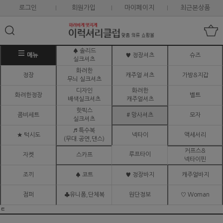
로그인
회원가입
마이페이지
최근본상품
♠ 솔리드
메뉴
♥ 정장셔츠
슈즈
실크셔츠
화려한
정장
캐주얼 셔츠
가방&지갑
무늬 실크셔츠
디자인
화려한
화려한정장
벨트
배색실크셔츠
캐주얼셔츠
핫픽스
콤비세트
# 망사셔츠
모자
실크셔츠
♬ 특수복
★ 턱시도
넥타이
액세서리
(무대.공연,댄스)
커프스&
루프타이
자켓
스카프
넥타이핀
조끼
♠ 코트
♥ 정장바지
캐주얼바지
점퍼
♣유니폼,단체복
원단정보
♡ Woman
ㅌ