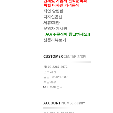
단체및 기업체 견적문의와
특별 디자인 가격문의
작업 알림판
디자인옵션
제휴/제안
운영자 게시판
FAG(주문전에 참고하세요!)
상품리뷰보기
☏ 02-2267-4672
근무 시간
평일 10:00~18:00
주말 휴무
E-mail 문의