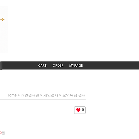
>
>
> 오영묵님 결재
Home
개인결재란
개인결재
0
0
원