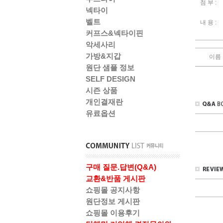
첨 부 :
넥타이
벨트
내 용 :
커프스&넥타이핀
악세사리
가방&지갑
이름
원단 샘플 정보
SELF DESIGN
시즌 상품
개인결재란
유료옵션
구매 질문.답변(Q&A)
교환&반품 게시판
쇼핑몰 공지사항
원단정보 게시판
쇼핑몰 이용후기