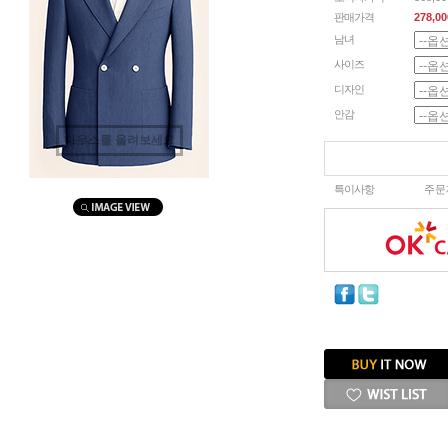
판매가격
278,00
남녀
사이즈
디자인
안감
마우스를 올려보세요
특이사항
주문