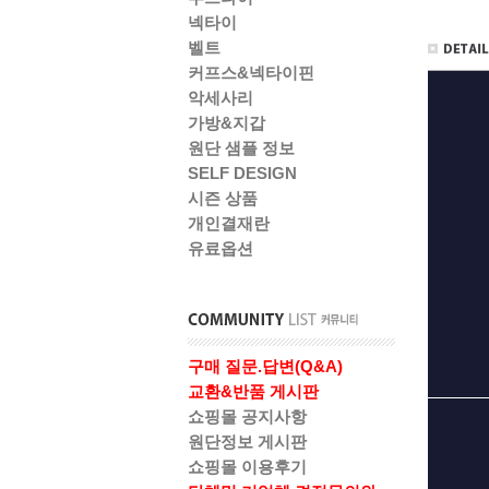
넥타이
벨트
커프스&넥타이핀
악세사리
가방&지갑
원단 샘플 정보
SELF DESIGN
시즌 상품
개인결재란
유료옵션
구매 질문.답변(Q&A)
교환&반품 게시판
쇼핑몰 공지사항
원단정보 게시판
쇼핑몰 이용후기