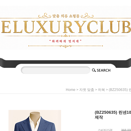
>
>
> (BZ250635
Home
자켓 맞춤
하복
(BZ250635) 린넨
제작
소비자가격
368,0