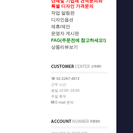
단체및 기업체 견적문의와
특별 디자인 가격문의
작업 알림판
디자인옵션
제휴/제안
운영자 게시판
FAG(주문전에 참고하세요!)
상품리뷰보기
☏ 02-2267-4672
근무 시간
평일 10:00~18:00
주말 휴무
E-mail 문의