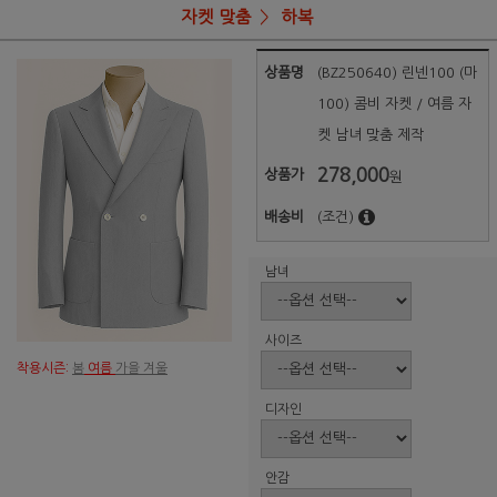
자켓 맞춤
하복
상품명
(BZ250640) 린넨100 (마
100) 콤비 자켓 / 여름 자
켓 남녀 맞춤 제작
278,000
상품가
원
배송비
(조건)
남녀
사이즈
착용시즌:
봄
여름
가을 겨울
디자인
안감