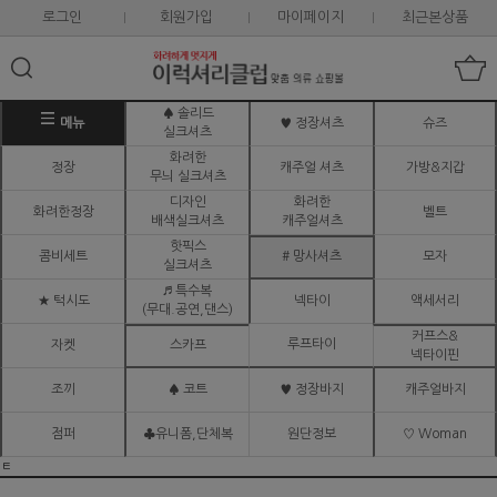
로그인
회원가입
마이페이지
최근본상품
♠ 솔리드
메뉴
♥ 정장셔츠
슈즈
실크셔츠
화려한
정장
캐주얼 셔츠
가방&지갑
무늬 실크셔츠
디자인
화려한
화려한정장
벨트
배색실크셔츠
캐주얼셔츠
핫픽스
콤비세트
# 망사셔츠
모자
실크셔츠
♬ 특수복
★ 턱시도
넥타이
액세서리
(무대.공연,댄스)
커프스&
루프타이
자켓
스카프
넥타이핀
조끼
♠ 코트
♥ 정장바지
캐주얼바지
점퍼
♣유니폼,단체복
원단정보
♡ Woman
ㅌ