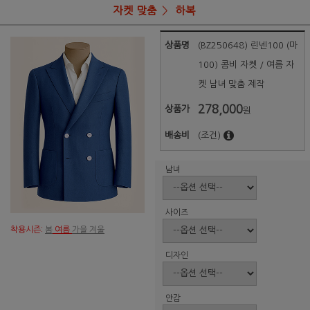
자켓 맞춤
하복
상품명
(BZ250648) 린넨100 (마
100) 콤비 자켓 / 여름 자
켓 남녀 맞춤 제작
278,000
상품가
원
배송비
(조건)
남녀
사이즈
착용시즌:
봄
여름
가을 겨울
디자인
안감