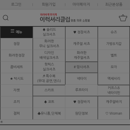
로그인
회원가입
마이페이지
최근본상품
♠ 솔리드
메뉴
♥ 정장셔츠
슈즈
실크셔츠
화려한
정장
캐주얼 셔츠
가방&지갑
무늬 실크셔츠
디자인
화려한
화려한정장
벨트
배색실크셔츠
캐주얼셔츠
핫픽스
콤비세트
# 망사셔츠
모자
실크셔츠
♬ 특수복
★ 턱시도
넥타이
액세서리
(무대.공연,댄스)
커프스&
루프타이
자켓
스카프
넥타이핀
조끼
♠ 코트
♥ 정장바지
캐주얼바지
점퍼
♣유니폼,단체복
원단정보
♡ Woman
ㅌ