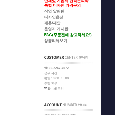
단체및 기업체 견적문의와
특별 디자인 가격문의
작업 알림판
디자인옵션
제휴/제안
운영자 게시판
FAG(주문전에 참고하세요!)
상품리뷰보기
☏ 02-2267-4672
근무 시간
평일 10:00~18:00
주말 휴무
E-mail 문의