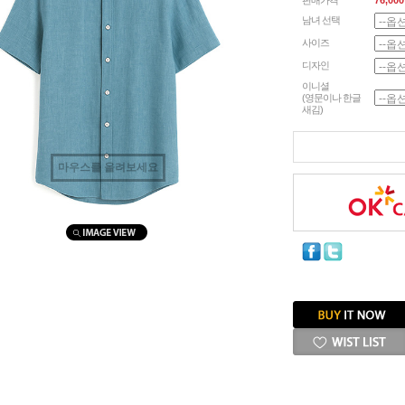
판매가격
76,000
남녀 선택
사이즈
디자인
이니셜
(영문이나 한글
새김)
마우스를 올려보세요