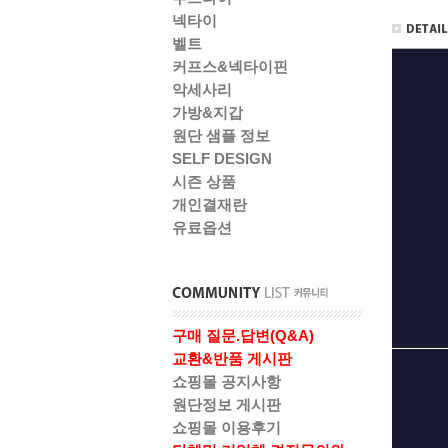
넥타이
벨트
커프스&넥타이핀
악세사리
가방&지갑
원단 샘플 정보
SELF DESIGN
시즌 상품
개인결재란
유료옵션
구매 질문.답변(Q&A)
교환&반품 게시판
쇼핑몰 공지사항
원단정보 게시판
쇼핑몰 이용후기