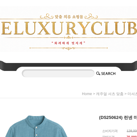
>
>
Home
캐주얼 셔츠 맞춤
마셔
(DS250624) 린넨
소비자가격
128,0