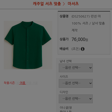
캐주얼 셔츠 맞춤
마셔츠
상품명
(DS250627) 린넨 마
100% 셔츠 / 남녀 맞춤
제작
76,000
상품가
원
배송비
(조건)
남녀 선택
사이즈
착용시즌:
봄
여름
가을 겨울
디자인
이니셜(영
문이나 한