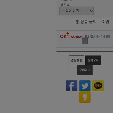
글 새김)
0
원
총 상품 금액
포인트사용 가맹점
?
관심상품
장바구니
구매하기