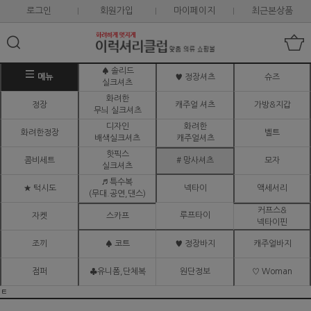
로그인
회원가입
마이페이지
최근본상품
♠ 솔리드
메뉴
♥ 정장셔츠
슈즈
실크셔츠
화려한
정장
캐주얼 셔츠
가방&지갑
무늬 실크셔츠
디자인
화려한
화려한정장
벨트
배색실크셔츠
캐주얼셔츠
핫픽스
콤비세트
# 망사셔츠
모자
실크셔츠
♬ 특수복
★ 턱시도
넥타이
액세서리
(무대.공연,댄스)
커프스&
루프타이
자켓
스카프
넥타이핀
조끼
♠ 코트
♥ 정장바지
캐주얼바지
점퍼
♣유니폼,단체복
원단정보
♡ Woman
ㅌ