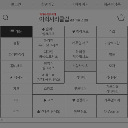
로그인
회원가입
마이페이지
최근본상품
♠ 솔리드
메뉴
♥ 정장셔츠
슈즈
실크셔츠
화려한
정장
캐주얼 셔츠
가방&지갑
무늬 실크셔츠
디자인
화려한
화려한정장
벨트
배색실크셔츠
캐주얼셔츠
핫픽스
콤비세트
# 망사셔츠
모자
실크셔츠
♬ 특수복
★ 턱시도
넥타이
액세서리
(무대.공연,댄스)
커프스&
루프타이
자켓
스카프
넥타이핀
조끼
♠ 코트
♥ 정장바지
캐주얼바지
점퍼
♣유니폼,단체복
원단정보
♡ Woman
ㅌ