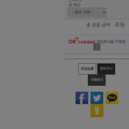
글 새김)
0
원
총 상품 금액
포인트사용 가맹점
?
관심상품
장바구니
구매하기