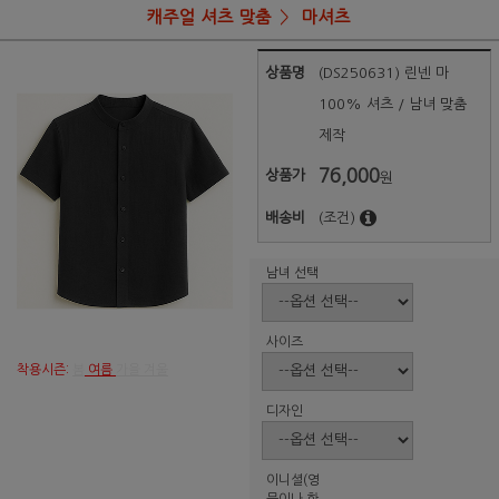
캐주얼 셔츠 맞춤
마셔츠
상품명
(DS250631) 린넨 마
100% 셔츠 / 남녀 맞춤
제작
76,000
상품가
원
배송비
(조건)
남녀 선택
사이즈
착용시즌:
봄
여름
가을 겨울
디자인
이니셜(영
문이나 한