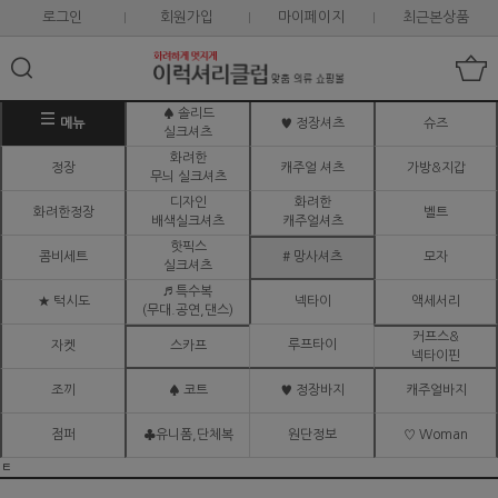
로그인
회원가입
마이페이지
최근본상품
♠ 솔리드
메뉴
♥ 정장셔츠
슈즈
실크셔츠
화려한
정장
캐주얼 셔츠
가방&지갑
무늬 실크셔츠
디자인
화려한
화려한정장
벨트
배색실크셔츠
캐주얼셔츠
핫픽스
콤비세트
# 망사셔츠
모자
실크셔츠
♬ 특수복
★ 턱시도
넥타이
액세서리
(무대.공연,댄스)
커프스&
루프타이
자켓
스카프
넥타이핀
조끼
♠ 코트
♥ 정장바지
캐주얼바지
점퍼
♣유니폼,단체복
원단정보
♡ Woman
ㅌ