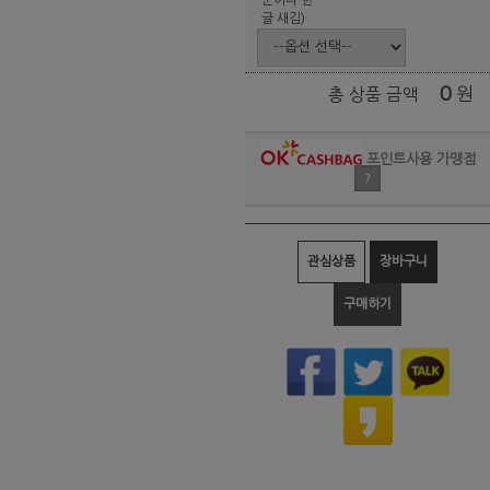
글 새김)
0
원
총 상품 금액
포인트사용 가맹점
?
관심상품
장바구니
구매하기