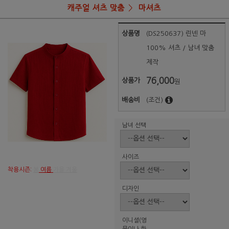
캐주얼 셔츠 맞춤
마셔츠
상품명
(DS250637) 린넨 마
100% 셔츠 / 남녀 맞춤
제작
76,000
상품가
원
배송비
(조건)
남녀 선택
사이즈
착용시즌:
봄
여름
가을 겨울
디자인
이니셜(영
문이나 한