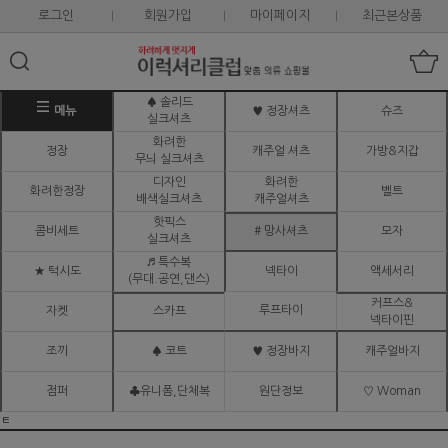
로그인
회원가입
마이페이지
최근본상품
♠ 솔리드
메뉴
♥ 정장셔츠
슈즈
실크셔츠
화려한
정장
캐주얼 셔츠
가방&지갑
무늬 실크셔츠
디자인
화려한
화려한정장
벨트
배색실크셔츠
캐주얼셔츠
핫픽스
콤비세트
# 망사셔츠
모자
실크셔츠
♬ 특수복
★ 턱시도
넥타이
액세서리
(무대.공연,댄스)
커프스&
루프타이
자켓
스카프
넥타이핀
조끼
♠ 코트
♥ 정장바지
캐주얼바지
점퍼
♣유니폼,단체복
원단정보
♡ Woman
ㅌ