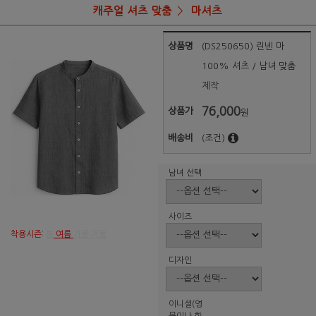
캐주얼 셔츠 맞춤
마셔츠
상품명
(DS250650) 린넨 마
100% 셔츠 / 남녀 맞춤
제작
76,000
상품가
원
배송비
(조건)
남녀 선택
사이즈
착용시즌:
봄
여름
가을 겨울
디자인
이니셜(영
문이나 한