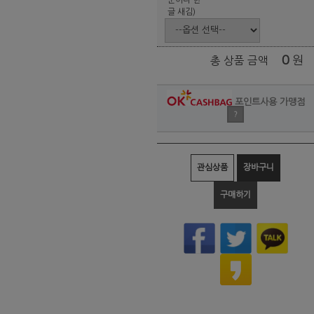
글 새김)
0
원
총 상품 금액
포인트사용 가맹점
?
관심상품
장바구니
구매하기