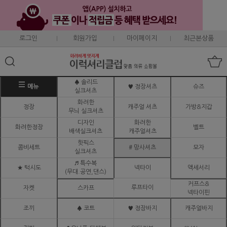
로그인
회원가입
마이페이지
최근본상품
♠ 솔리드
메뉴
♥ 정장셔츠
슈즈
실크셔츠
화려한
정장
캐주얼 셔츠
가방&지갑
무늬 실크셔츠
디자인
화려한
화려한정장
벨트
배색실크셔츠
캐주얼셔츠
핫픽스
콤비세트
# 망사셔츠
모자
실크셔츠
♬ 특수복
★ 턱시도
넥타이
액세서리
(무대.공연,댄스)
커프스&
루프타이
자켓
스카프
넥타이핀
조끼
♠ 코트
♥ 정장바지
캐주얼바지