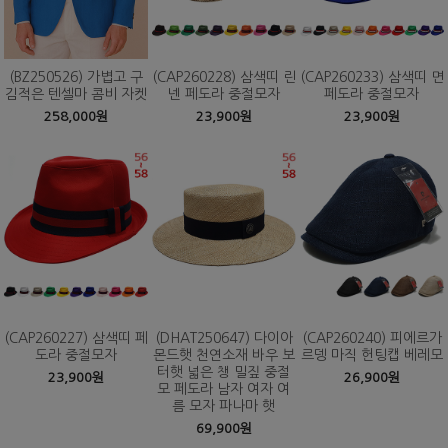
(BZ250526) 가볍고 구
(CAP260228) 삼색띠 린
(CAP260233) 삼색띠 면
김적은 텐셀마 콤비 자켓
넨 페도라 중절모자
페도라 중절모자
258,000원
23,900원
23,900원
(CAP260227) 삼색띠 페
(DHAT250647) 다이아
(CAP260240) 피에르가
도라 중절모자
몬드햇 천연소재 바우 보
르뎅 마직 헌팅캡 베레모
터햇 넓은 챙 밀짚 중절
23,900원
26,900원
모 페도라 남자 여자 여
름 모자 파나마 햇
69,900원