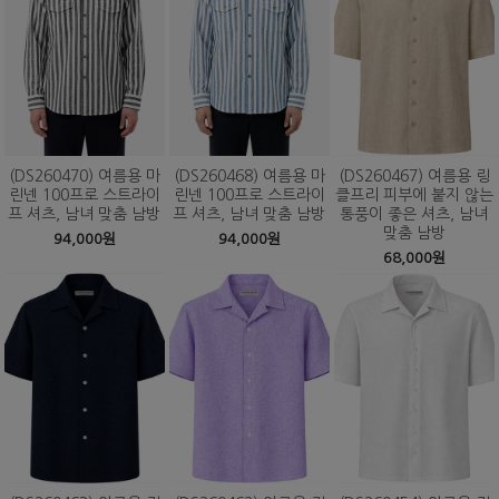
(DS260470) 여름용 마
(DS260468) 여름용 마
(DS260467) 여름용 링
린넨 100프로 스트라이
린넨 100프로 스트라이
클프리 피부에 붙지 않는
프 셔츠, 남녀 맞춤 남방
프 셔츠, 남녀 맞춤 남방
통풍이 좋은 셔츠, 남녀
맞춤 남방
94,000원
94,000원
68,000원