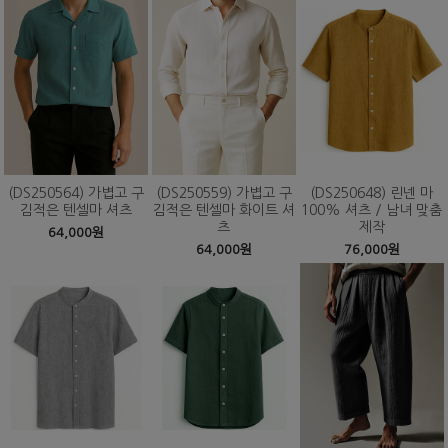
(DS250564) 가볍고 구
(DS250559) 가볍고 구
(DS250648) 린넨 마
김적은 텐셀마 셔츠
김적은 텐셀마 화이트 셔
100% 셔츠 / 남녀 맞춤
츠
제작
64,000원
64,000원
76,000원