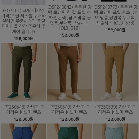
(DSF240842) 은은한 광
(DSF240773) 은은한 광
(EG/101) 프릴 디자인
택 로맨틱 한 겹 프릴 셔
택 로맨틱 프릴 셔츠 ,남
가격(프릴 셔츠를 구매하
츠-진곤색 ,남녀 맞춤,공
녀 맞춤,공연복,무대복,
실려면 주문셔츠와 프릴
연복,무대복,프릴셔츠
프릴셔츠 (OLB_578)
디자인을 각각 주문해 주
(OLB_518)
158,000원
셔야 합니다)
158,000원
158,000원
(PT250548) 가볍고 구
(PT250540) 가볍고 구
(PT250539) 가볍고 구
김적은 텐셀마 팬츠
김적은 텐셀마 팬츠
김적은 텐셀마 팬츠
128,000원
128,000원
128,000원