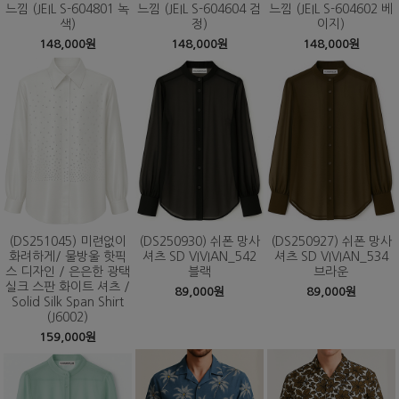
느낌 (JEIL S-604801 녹
느낌 (JEIL S-604604 검
느낌 (JEIL S-604602 베
색)
정)
이지)
148,000원
148,000원
148,000원
(DS251045) 미련없이
(DS250930) 쉬폰 망사
(DS250927) 쉬폰 망사
화려하게/ 물방울 핫픽
셔츠 SD VIVIAN_542
셔츠 SD VIVIAN_534
스 디자인 / 은은한 광택
블랙
브라운
실크 스판 화이트 셔츠 /
89,000원
89,000원
Solid Silk Span Shirt
(J6002)
159,000원