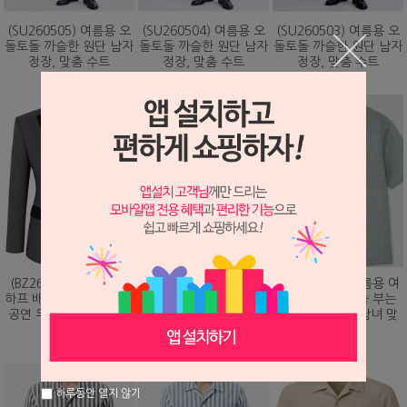
(SU260505) 여름용 오
(SU260504) 여름용 오
(SU260503) 여름용 오
돌토돌 까슬한 원단 남자
돌토돌 까슬한 원단 남자
돌토돌 까슬한 원단 남자
정장, 맞춤 수트
정장, 맞춤 수트
정장, 맞춤 수트
348,000원
348,000원
348,000원
(BZ260203) 화려하게
(DS260479) 여름용 여
(DS260473) 여름용 여
하프 배색 핫픽스 디자인
름용 바람이 솔솔 부는
름용 바람이 솔솔 부는
공연 무대 맞춤 제작 자
망사직조 셔츠, 남녀 맞
망사직조 셔츠, 남녀 맞
켓
춤 남방
춤 남방
328,000원
78,000원
78,000원
하루동안 열지 않기