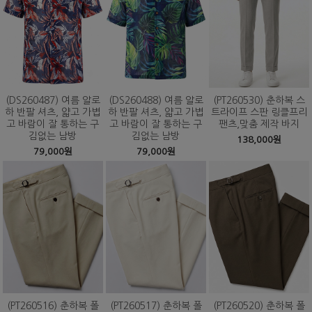
(DS260487) 여름 알로
(DS260488) 여름 알로
(PT260530) 춘하복 스
하 반팔 셔츠, 얇고 가볍
하 반팔 셔츠, 얇고 가볍
트라이프 스판 링클프리
고 바람이 잘 통하는 구
고 바람이 잘 통하는 구
팬츠,맞춤 제작 바지
김없는 남방
김없는 남방
138,000원
79,000원
79,000원
(PT260516) 춘하복 폴
(PT260517) 춘하복 폴
(PT260520) 춘하복 폴