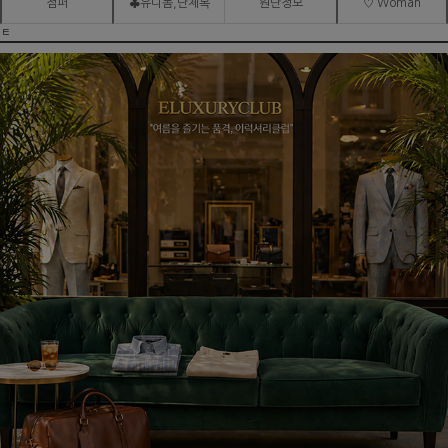
점퍼
♣유니폼,단체복
원단정보
♡ Woman
ㅌ