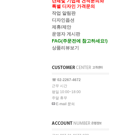
단체및 기업체 견적문의와
특별 디자인 가격문의
작업 알림판
디자인옵션
제휴/제안
운영자 게시판
FAG(주문전에 참고하세요!)
상품리뷰보기
☏ 02-2267-4672
근무 시간
평일 10:00~18:00
주말 휴무
E-mail 문의