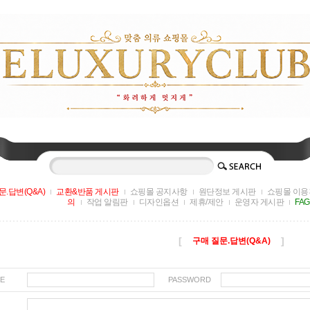
문.답변(Q&A)
교환&반품 게시판
쇼핑몰 공지사항
원단정보 게시판
쇼핑몰 이용
의
작업 알림판
디자인옵션
제휴/제안
운영자 게시판
FA
[
]
구매 질문.답변(Q&A)
E
PASSWORD