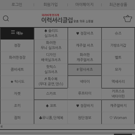
로그인
회원가입
마이페이지
최근본상품
♠ 솔리드
메뉴
♥ 정장셔츠
슈즈
실크셔츠
화려한
정장
캐주얼 셔츠
가방&지갑
무늬 실크셔츠
디자인
화려한
화려한정장
벨트
배색실크셔츠
캐주얼셔츠
핫픽스
콤비세트
# 망사셔츠
모자
실크셔츠
♬ 특수복
★ 턱시도
넥타이
액세서리
(무대.공연,댄스)
커프스&
루프타이
자켓
스카프
넥타이핀
조끼
♠ 코트
♥ 정장바지
캐주얼바지
점퍼
♣유니폼,단체복
원단정보
♡ Woman
ㅌ