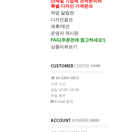
단체및 기업체 견적문의와
특별 디자인 가격문의
작업 알림판
디자인옵션
제휴/제안
운영자 게시판
FAG(주문전에 참고하세요!)
상품리뷰보기
☏ 02-2267-4672
근무 시간
평일 10:00~18:00
주말 휴무
E-mail 문의