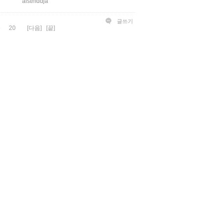
alstmddja
글쓰기
9
20
[다음]
[끝]