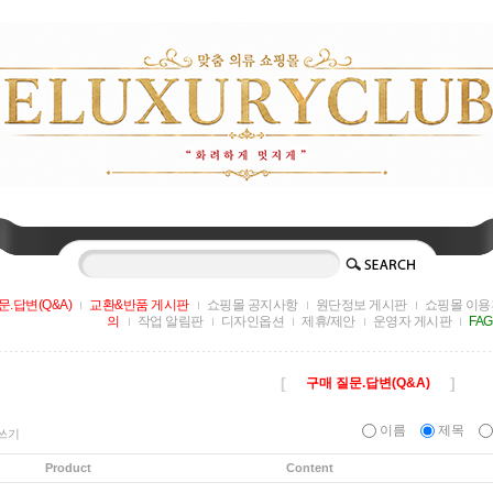
문.답변(Q&A)
교환&반품 게시판
쇼핑몰 공지사항
원단정보 게시판
쇼핑몰 이용
의
작업 알림판
디자인옵션
제휴/제안
운영자 게시판
FA
[
]
구매 질문.답변(Q&A)
이름
제목
쓰기
Product
Content