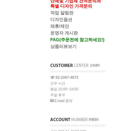
단체및 기업체 견적문의와
특별 디자인 가격문의
작업 알림판
디자인옵션
제휴/제안
운영자 게시판
FAG(주문전에 참고하세요!)
상품리뷰보기
☏ 02-2267-4672
근무 시간
평일 10:00~18:00
주말 휴무
E-mail 문의