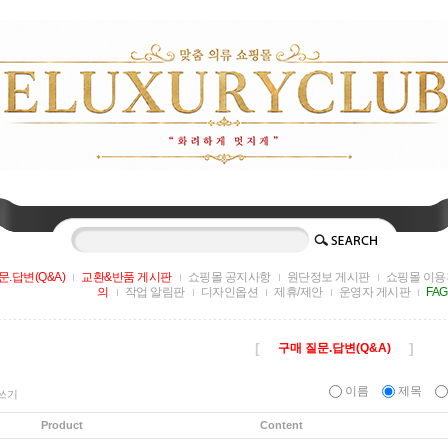
문.답변(Q&A)
교환&반품 게시판
쇼핑몰 공지사항
원단정보 게시판
쇼핑몰 이용
의
작업 알림판
디자인옵션
제휴/제안
운영자 게시판
FA
[
]
구매 질문.답변(Q&A)
이름
제목
쓰기
Product
Content