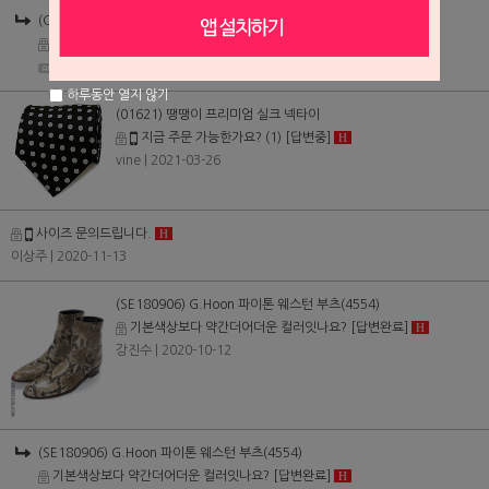
(CAP210312) 피에르가르댕 헌팅캡
색상문의
[답변완료]
H
| 2021-04-29
하루동안 열지 않기
(01621) 땡땡이 프리미엄 실크 넥타이
지금 주문 가능한가요?
(1)
[답변중]
H
vine
| 2021-03-26
사이즈 문의드립니다.
H
이상주
| 2020-11-13
(SE180906) G.Hoon 파이톤 웨스턴 부츠(4554)
기본색상보다 약간더어더운 컬러잇나요?
[답변완료]
H
강진수
| 2020-10-12
(SE180906) G.Hoon 파이톤 웨스턴 부츠(4554)
기본색상보다 약간더어더운 컬러잇나요?
[답변완료]
H