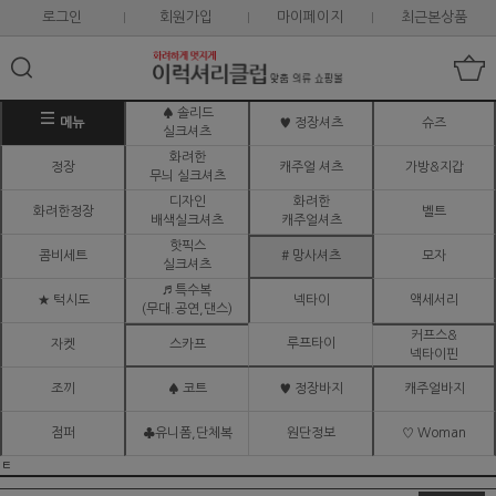
로그인
회원가입
마이페이지
최근본상품
♠ 솔리드
메뉴
♥ 정장셔츠
슈즈
실크셔츠
화려한
정장
캐주얼 셔츠
가방&지갑
무늬 실크셔츠
디자인
화려한
화려한정장
벨트
배색실크셔츠
캐주얼셔츠
핫픽스
콤비세트
# 망사셔츠
모자
실크셔츠
♬ 특수복
★ 턱시도
넥타이
액세서리
(무대.공연,댄스)
커프스&
루프타이
자켓
스카프
넥타이핀
조끼
♠ 코트
♥ 정장바지
캐주얼바지
점퍼
♣유니폼,단체복
원단정보
♡ Woman
ㅌ