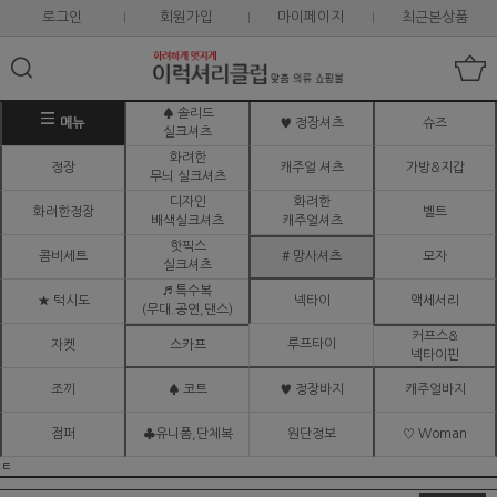
로그인
회원가입
마이페이지
최근본상품
♠ 솔리드
메뉴
♥ 정장셔츠
슈즈
실크셔츠
화려한
정장
캐주얼 셔츠
가방&지갑
무늬 실크셔츠
디자인
화려한
화려한정장
벨트
배색실크셔츠
캐주얼셔츠
핫픽스
콤비세트
# 망사셔츠
모자
실크셔츠
♬ 특수복
★ 턱시도
넥타이
액세서리
(무대.공연,댄스)
커프스&
루프타이
자켓
스카프
넥타이핀
조끼
♠ 코트
♥ 정장바지
캐주얼바지
점퍼
♣유니폼,단체복
원단정보
♡ Woman
ㅌ