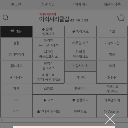
로그인
회원가입
마이페이지
최근본상품
♠ 솔리드
메뉴
♥ 정장셔츠
슈즈
실크셔츠
화려한
정장
캐주얼 셔츠
가방&지갑
무늬 실크셔츠
디자인
화려한
화려한정장
벨트
배색실크셔츠
캐주얼셔츠
핫픽스
콤비세트
# 망사셔츠
모자
실크셔츠
♬ 특수복
★ 턱시도
넥타이
액세서리
(무대.공연,댄스)
커프스&
루프타이
자켓
스카프
넥타이핀
조끼
♠ 코트
♥ 정장바지
캐주얼바지
점퍼
♣유니폼,단체복
원단정보
♡ Woman
ㅌ