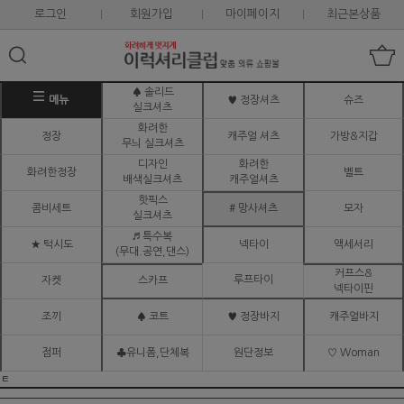
로그인
회원가입
마이페이지
최근본상품
♠ 솔리드
메뉴
♥ 정장셔츠
슈즈
실크셔츠
화려한
정장
캐주얼 셔츠
가방&지갑
무늬 실크셔츠
디자인
화려한
화려한정장
벨트
배색실크셔츠
캐주얼셔츠
핫픽스
콤비세트
# 망사셔츠
모자
실크셔츠
♬ 특수복
★ 턱시도
넥타이
액세서리
(무대.공연,댄스)
커프스&
루프타이
자켓
스카프
넥타이핀
조끼
♠ 코트
♥ 정장바지
캐주얼바지
점퍼
♣유니폼,단체복
원단정보
♡ Woman
ㅌ