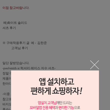
이점 참고바랍니다.
 예)
화이트 솔리드 

셔츠
 후기
※ 구매착용후기 글  예 -  김한준 

            고객님 후기
일단 잘받았습니다.
-paulsmith st 럭셔리 레이스 자수 셔츠-
정말 이미지보다 직접 봐야 좋다는 걸 알수 있는 

제품이네요.
한마디로 퀄리티 죽입니다.
-이중 포켓 마 팬츠 블루-
참고로 이건 조금 가격 조정해줘서 샀는데..
바지도 

좋습니다.