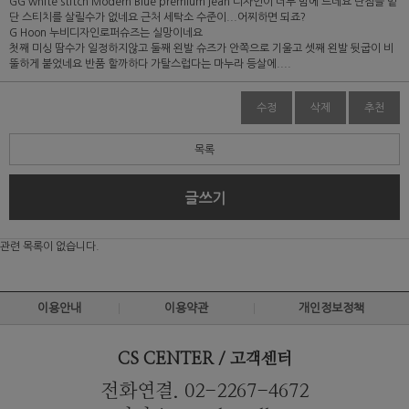
GG white stitch Modern Blue premium jean 디자인이 너무 맘에 드네요 단점을 밑
단 스티치를 살릴수가 없네요 근처 세탁소 수준이...어찌하면 되죠?
G Hoon 누비디자인로퍼슈즈는 실망이네요
첫째 미싱 땀수가 일정하지않고 둘째 왼발 슈즈가 안쪽으로 기울고 셋째 왼발 뒷굽이 비
뚤하게 붙었네요 반품 할까하다 가탈스럽다는 마누라 등살에....
수정
삭제
추천
목록
글쓰기
관련 목록이 없습니다.
이용안내
이용약관
개인정보정책
CS CENTER / 고객센터
전화연결. 02-2267-4672