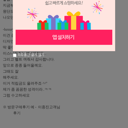
지금부터 여름내내 입어도 좋겠네요.
원단도 시원한 한거 같고 옆에 디자인도 몸에 붙게 간지 

나오던데요.
-luxury st sneakers 물고기 비늘 디테일-
이건 좀 비싸다 싶었는데...
디자인이 독특하고 코디에 

딱 좋더라구요.
이스니커즈는 별 4개정도...
하루동안 열지 않기
그리고 벨트 껴줘서 감사합니다.
앞으로 종종 들어올께요.
그때도 잘 

해주세요.
이거 적립금도 올려주죠 ^^''
제가 좀 꼼꼼한 성격이라..ㅋㅋ
그럼 수고하세요
※ 방문구매후기 예 -  이종진고객님 

            후기