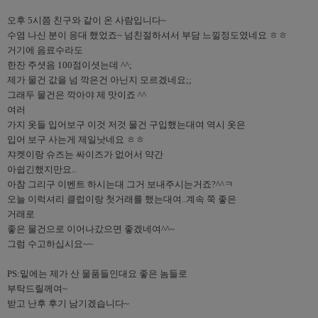
오후 5시쯤 친구와 같이 온 사람입니다~ 
수염 나신 분이 응대 했었죠~ 넘친절하셔서 부담 느낄정도였네요 ㅎㅎ 
거기에 음료수라도 

한잔 주셧음 100점이셧는데 ^^; 
제가 물건 값을 넘 깍은건 아닌지 모르겠네요;;
그래두 물건은 깍아야 제 맛이죠 ^^
여러 

가지 옷들 입어보구 이것 저것 물건 구입했는대여 역시 옷은 
입어 보구 사는게 제일낫네요 ㅎㅎ
쟈켓이랑 슈즈는 싸이즈가 없어서 약간 

아쉽긴했지만요..
아참 그리구 이벤트 하시는대 그거 보내주시는거죠?^^ㅋ
오늘 이럭셔리 클럽이랑 첫거래를 했는대여..계속 쭉 좋은 

거래로 
좋은 물건으로 이어나갔으면 좋겠네여^^~
그럼 수고하십시요~~
PS:밑에는 제가 산 물품들인대요 좋은 놈들로 

부탁드릴께여~
받고 난후 후기 남기겠습니다~