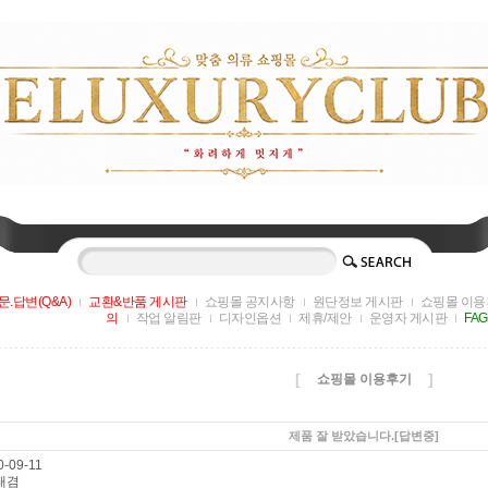
문.답변(Q&A)
교환&반품 게시판
쇼핑몰 공지사항
원단정보 게시판
쇼핑몰 이용
의
작업 알림판
디자인옵션
제휴/제안
운영자 게시판
FA
[
]
쇼핑몰 이용후기
제품 잘 받았습니다.
[답변중]
-09-11
태겸