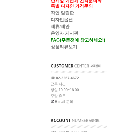
단체및 기업체 견적문의와
특별 디자인 가격문의
작업 알림판
디자인옵션
제휴/제안
운영자 게시판
FAG(주문전에 참고하세요!)
상품리뷰보기
☏ 02-2267-4672
근무 시간
평일 10:00~18:00
주말 휴무
E-mail 문의