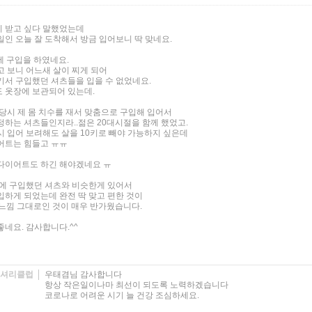
 받고 싶다 말했었는데
일인 오늘 잘 도착해서 방금 입어보니 딱 맞네요.
에 구입을 하였네요.
고 보니 어느새 살이 찌게 되어
기서 구입했던 셔츠들을 입을 수 없었네요.
 옷장에 보관되어 있는데.
 당시 제 몸 치수를 재서 맞춤으로 구입해 입어서
정하는 셔츠들인지라..젊은 20대시절을 함께 했었고.
시 입어 보려해도 살을 10키로 빼야 가능하지 싶은데
어트는 힘들고 ㅠㅠ
다이어트도 하긴 해야겠네요 ㅠ
전에 구입했던 셔츠와 비슷한게 있어서
입하게 되었는데 완전 딱 맞고 편한 것이
 느낌 그대로인 것이 매우 반가웠습니다.
네요. 감사합니다.^^
셔리클럽
우태겸님 감사합니다
항상 작은일이나마 최선이 되도록 노력하겠습니다
코로나로 어려운 시기 늘 건강 조심하세요.