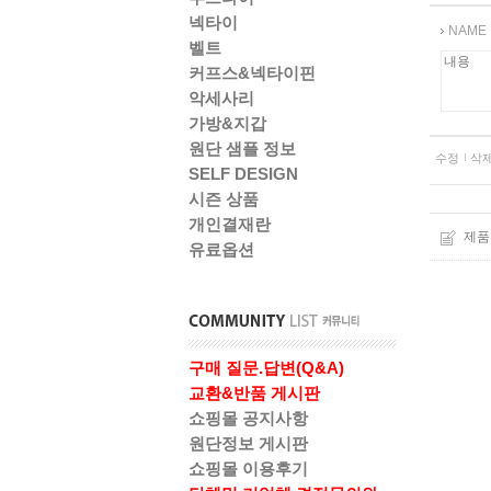
넥타이
NAME
벨트
커프스&넥타이핀
악세사리
가방&지갑
원단 샘플 정보
수정
삭
SELF DESIGN
시즌 상품
개인결재란
제품
유료옵션
구매 질문.답변(Q&A)
교환&반품 게시판
쇼핑몰 공지사항
원단정보 게시판
쇼핑몰 이용후기