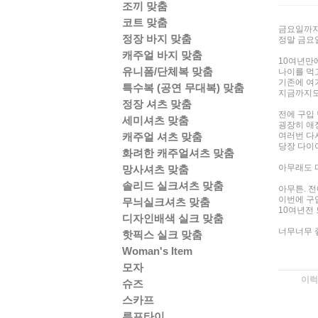
조끼 맞춤
코트 맞춤
금요일까지
정장 바지 맞춤
정말 금요
캐주얼 바지 맞춤
10여년만
유니폼/단체복 맞춤
나이를 먹
기존에 여
특수복 (공연 무대복) 맞춤
지금까지도
정장 셔츠 맞춤
전에 구입
세미셔츠 맞춤
굉장히 애
캐주얼 셔츠 맞춤
여러번 다
당장 다이
화려한 캐주얼셔츠 맞춤
아무래도 
망사셔츠 맞춤
솔리드 실크셔츠 맞춤
아무튼. 
이번에 구
무늬실크셔츠 맞춤
10여년전
디자인배색 실크 맞춤
너무너무 좋
핫픽스 실크 맞춤
Woman's Item
모자
이럭
슈즈
스카프
루프타이