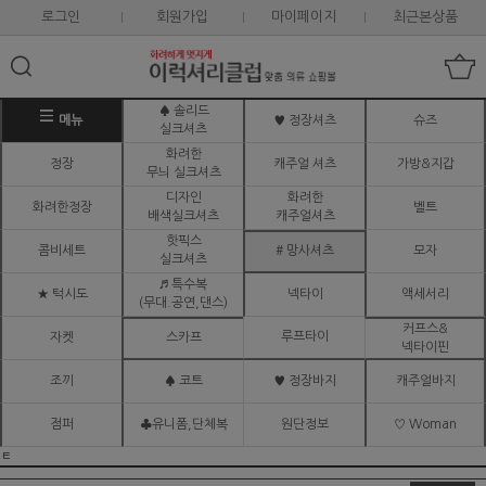
로그인
회원가입
마이페이지
최근본상품
♠ 솔리드
메뉴
♥ 정장셔츠
슈즈
실크셔츠
화려한
정장
캐주얼 셔츠
가방&지갑
무늬 실크셔츠
디자인
화려한
화려한정장
벨트
배색실크셔츠
캐주얼셔츠
핫픽스
콤비세트
# 망사셔츠
모자
실크셔츠
♬ 특수복
★ 턱시도
넥타이
액세서리
(무대.공연,댄스)
커프스&
루프타이
자켓
스카프
넥타이핀
조끼
♠ 코트
♥ 정장바지
캐주얼바지
점퍼
♣유니폼,단체복
원단정보
♡ Woman
ㅌ