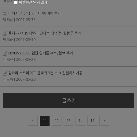
김현우
| 2007-05-31
하루동안 열지 않기
어깨 비즈 장식 카라티/화이트 후기
박태준
| 2007-05-31
돌체**** st 시보리 면니트 배색 점퍼/블루 후기
박태준
| 2007-05-30
Luxury COOL 원단 원버튼 수트/블랙 후기
김재선
| 2007-05-28
윙카라 스트라이프 블랙외 3건 ㅋㅋ 친절하시네용
김도형
| 2007-05-28
글쓰기
11
12
13
14
15