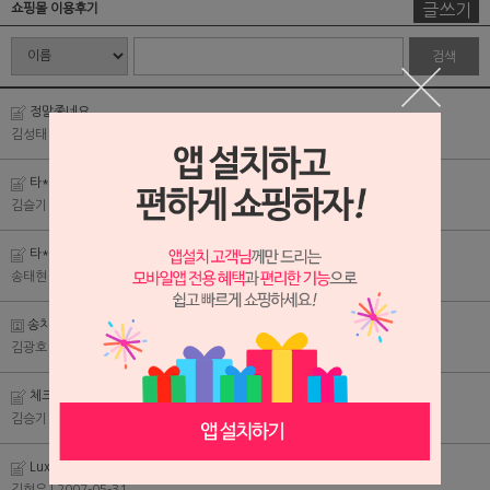
글쓰기
쇼핑몰 이용후기
검색
정말좋네요..
김성태
| 2007-06-04
타* st 솔리드 반팔 셔츠/블랙 후기
김슬기
| 2007-06-01
타* st 솔리드 반팔 셔츠/스카이 후기
송태현
| 2007-06-01
송치디자인사이드백 굿입니다..
김광호
| 2007-06-01
체크의 미학[90533] 후기
김승기
| 2007-05-31
Luxury COOL 원단 원버튼 수트/블랙 후기