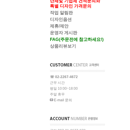
단체및 기업체 견적문의와
특별 디자인 가격문의
작업 알림판
디자인옵션
제휴/제안
운영자 게시판
FAG(주문전에 참고하세요!)
상품리뷰보기
☏ 02-2267-4672
근무 시간
평일 10:00~18:00
주말 휴무
E-mail 문의