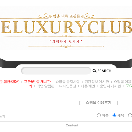
문.답변(Q&A)
교환&반품 게시판
쇼핑몰 공지사항
원단정보 게시판
쇼핑몰 이용
의
작업 알림판
디자인옵션
제휴/제안
운영자 게시판
FA
[
]
쇼핑몰 이용후기
이름
제목
쓰기
Content