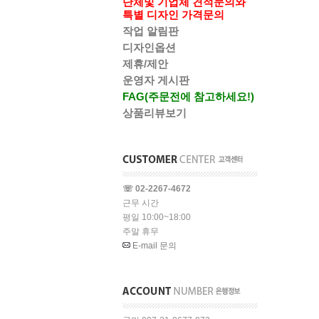
단체및 기업체 견적문의와
특별 디자인 가격문의
작업 알림판
디자인옵션
제휴/제안
운영자 게시판
FAG(주문전에 참고하세요!)
상품리뷰보기
☏ 02-2267-4672
근무 시간
평일 10:00~18:00
주말 휴무
E-mail 문의