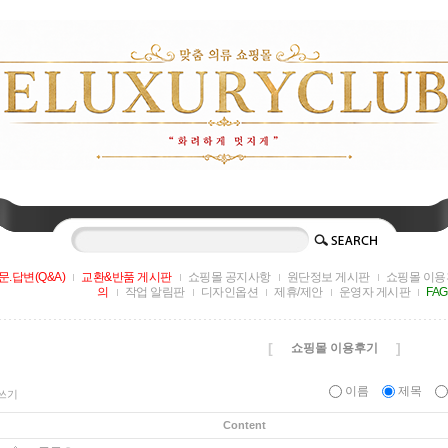
문.답변(Q&A)
교환&반품 게시판
쇼핑몰 공지사항
원단정보 게시판
쇼핑몰 이용
의
작업 알림판
디자인옵션
제휴/제안
운영자 게시판
FA
[
]
쇼핑몰 이용후기
이름
제목
쓰기
Content