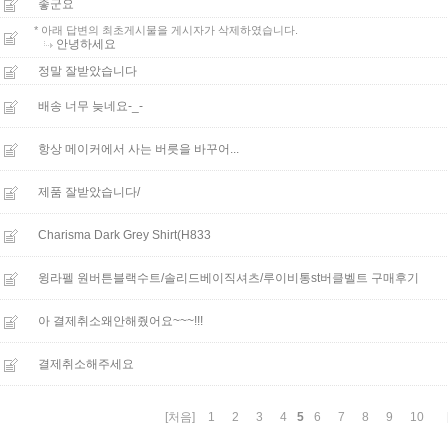
좋군요
* 아래 답변의 최초게시물을 게시자가 삭제하였습니다.
안녕하세요
정말 잘받았습니다
배송 너무 늦네요-_-
항상 메이커에서 사는 버릇을 바꾸어...
제품 잘받았습니다/
Charisma Dark Grey Shirt(H833
윙라펠 원버튼블랙수트/솔리드베이직셔츠/루이비통st버클벨트 구매후기
아 결제취소왜안해줬어요~~~!!!
결제취소해주세요
5
[처음]
1
2
3
4
6
7
8
9
10