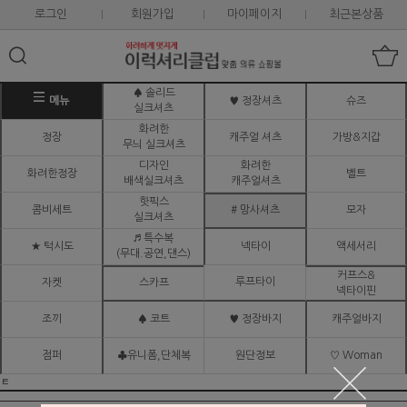
로그인
회원가입
마이페이지
최근본상품
♠ 솔리드
메뉴
♥ 정장셔츠
슈즈
실크셔츠
화려한
정장
캐주얼 셔츠
가방&지갑
무늬 실크셔츠
디자인
화려한
화려한정장
벨트
배색실크셔츠
캐주얼셔츠
핫픽스
콤비세트
# 망사셔츠
모자
실크셔츠
♬ 특수복
★ 턱시도
넥타이
액세서리
(무대.공연,댄스)
커프스&
루프타이
자켓
스카프
넥타이핀
조끼
♠ 코트
♥ 정장바지
캐주얼바지
점퍼
♣유니폼,단체복
원단정보
♡ Woman
ㅌ