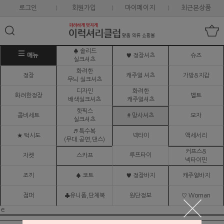
로그인
회원가입
마이페이지
최근본상품
♠ 솔리드
메뉴
♥ 정장셔츠
슈즈
실크셔츠
화려한
정장
캐주얼 셔츠
가방&지갑
무늬 실크셔츠
디자인
화려한
화려한정장
벨트
배색실크셔츠
캐주얼셔츠
핫픽스
콤비세트
# 망사셔츠
모자
실크셔츠
♬ 특수복
★ 턱시도
넥타이
액세서리
(무대.공연,댄스)
커프스&
루프타이
자켓
스카프
넥타이핀
조끼
♠ 코트
♥ 정장바지
캐주얼바지
점퍼
♣유니폼,단체복
원단정보
♡ Woman
ㅌ