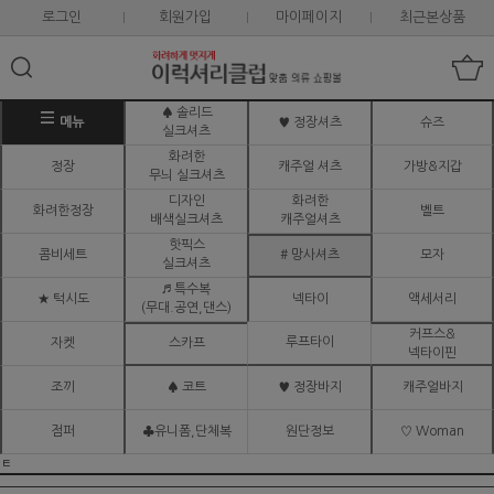
로그인
회원가입
마이페이지
최근본상품
♠ 솔리드
메뉴
♥ 정장셔츠
슈즈
실크셔츠
화려한
정장
캐주얼 셔츠
가방&지갑
무늬 실크셔츠
디자인
화려한
화려한정장
벨트
배색실크셔츠
캐주얼셔츠
핫픽스
콤비세트
# 망사셔츠
모자
실크셔츠
♬ 특수복
★ 턱시도
넥타이
액세서리
(무대.공연,댄스)
커프스&
루프타이
자켓
스카프
넥타이핀
조끼
♠ 코트
♥ 정장바지
캐주얼바지
점퍼
♣유니폼,단체복
원단정보
♡ Woman
ㅌ