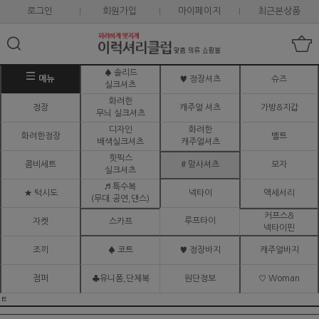
로그인
회원가입
마이페이지
최근본상품
♠ 솔리드
메뉴
♥ 정장셔츠
슈즈
실크셔츠
화려한
정장
캐주얼 셔츠
가방&지갑
무늬 실크셔츠
디자인
화려한
화려한정장
벨트
배색실크셔츠
캐주얼셔츠
핫픽스
콤비세트
# 망사셔츠
모자
실크셔츠
♬ 특수복
★ 턱시도
넥타이
액세서리
(무대.공연,댄스)
커프스&
루프타이
자켓
스카프
넥타이핀
조끼
♠ 코트
♥ 정장바지
캐주얼바지
점퍼
♣유니폼,단체복
원단정보
♡ Woman
ㅌ