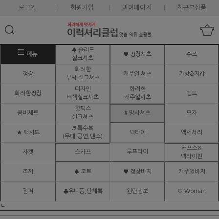
로그인
회원가입
마이페이지
최근본상품
♠ 솔리드
메뉴
♥ 정장셔츠
슈즈
실크셔츠
화려한
정장
캐주얼 셔츠
가방&지갑
무늬 실크셔츠
디자인
화려한
화려한정장
벨트
배색실크셔츠
캐주얼셔츠
핫픽스
콤비세트
# 망사셔츠
모자
실크셔츠
♬ 특수복
★ 턱시도
넥타이
액세서리
(무대.공연,댄스)
커프스&
루프타이
자켓
스카프
넥타이핀
조끼
♠ 코트
♥ 정장바지
캐주얼바지
점퍼
♣유니폼,단체복
원단정보
♡ Woman
ㅌ