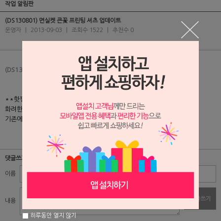
작업 알림판
(DS130801) 면실켓 큰꽃 프린팅 셔츠 업데이트
운영자
|
2013-09-03
|
조회수 1522
|
추천수 0
(DS130801) 면실켓 큰꽃 프린팅 셔츠
**핫핑크빛 무늬**
화려한 큰 꽃 무늬가 일품인 면실켓 셔츠를 올려드렸습니다.
기존에 판매 되던 셔츠중 색상이 추가된 상품이랍니다~
댓글쓰기
이름
비밀번호
댓글쓰기
내용
하루동안 열지 않기