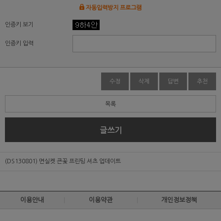
자동입력방지 프로그램
인증키 보기
인증키 입력
수정
삭제
답변
추천
목록
글쓰기
(DS130801) 면실켓 큰꽃 프린팅 셔츠 업데이트
이용안내
이용약관
개인정보정책