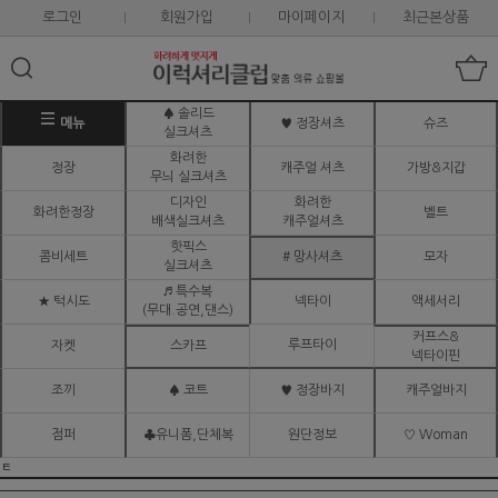
로그인
회원가입
마이페이지
최근본상품
♠ 솔리드
메뉴
♥ 정장셔츠
슈즈
실크셔츠
화려한
정장
캐주얼 셔츠
가방&지갑
무늬 실크셔츠
디자인
화려한
화려한정장
벨트
배색실크셔츠
캐주얼셔츠
핫픽스
콤비세트
# 망사셔츠
모자
실크셔츠
♬ 특수복
★ 턱시도
넥타이
액세서리
(무대.공연,댄스)
커프스&
루프타이
자켓
스카프
넥타이핀
조끼
♠ 코트
♥ 정장바지
캐주얼바지
점퍼
♣유니폼,단체복
원단정보
♡ Woman
ㅌ