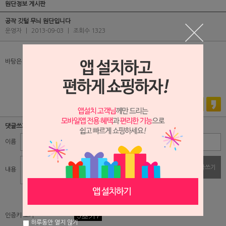
원단정보 게시판
공작 깃털 무늬 원단입니다
운영자
|
2013-09-03
|
조회수 1323
바탕은 곤색, 네이비 색상입니다.
댓글쓰기
이름
비밀번호
댓글쓰기
내용
자동입력방지 프로그램
인증키 보기
하루동안 열지 않기