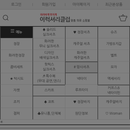
로그인
회원가입
마이페이지
최근본상품
♠ 솔리드
메뉴
♥ 정장셔츠
슈즈
실크셔츠
화려한
정장
캐주얼 셔츠
가방&지갑
무늬 실크셔츠
디자인
화려한
화려한정장
벨트
배색실크셔츠
캐주얼셔츠
핫픽스
콤비세트
# 망사셔츠
모자
실크셔츠
♬ 특수복
★ 턱시도
넥타이
액세서리
(무대.공연,댄스)
커프스&
루프타이
자켓
스카프
넥타이핀
조끼
♠ 코트
♥ 정장바지
캐주얼바지
점퍼
♣유니폼,단체복
원단정보
♡ Woman
ㅌ