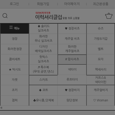
로그인
회원가입
마이페이지
최근본상품
♠ 솔리드
메뉴
♥ 정장셔츠
슈즈
실크셔츠
화려한
정장
캐주얼 셔츠
가방&지갑
무늬 실크셔츠
디자인
화려한
화려한정장
벨트
배색실크셔츠
캐주얼셔츠
핫픽스
콤비세트
# 망사셔츠
모자
실크셔츠
♬ 특수복
★ 턱시도
넥타이
액세서리
(무대.공연,댄스)
커프스&
루프타이
자켓
스카프
넥타이핀
조끼
♠ 코트
♥ 정장바지
캐주얼바지
점퍼
♣유니폼,단체복
원단정보
♡ Woman
ㅌ