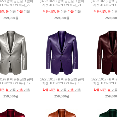
1022) 광택 공단실크 콤비
(BZ251021) 광택 공단실크 콤비
(BZ251020) 광
EONGYEON 화사_22
자켓 JEONGYEON 화사_21
자켓 JEONGYE
시즌:
봄
여름
가을
겨울
착용시즌:
봄
여름
가을
겨울
착용시즌:
봄
여
259,000원
259,000원
259,00
1019) 광택 공단실크 콤비
(BZ251018) 광택 공단실크 콤비
(BZ251017) 광
EONGYEON 화사_19
자켓 JEONGYEON 화사_18
자켓 JEONGYE
시즌:
봄
여름
가을
겨울
착용시즌:
봄
여름
가을
겨울
착용시즌:
봄
여
259,000원
259,000원
259,00