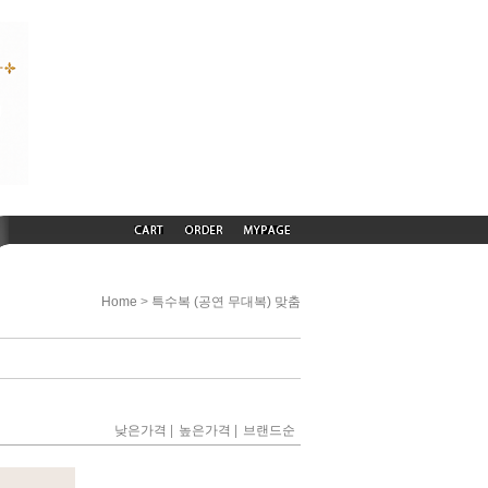
>
Home
특수복 (공연 무대복) 맞춤
|
|
낮은가격
높은가격
브랜드순