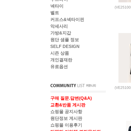
넥타이
(VE251
벨트
커프스&넥타이핀
악세사리
가방&지갑
원단 샘플 정보
SELF DESIGN
시즌 상품
개인결재란
유료옵션
(VE251
구매 질문.답변(Q&A)
교환&반품 게시판
쇼핑몰 공지사항
원단정보 게시판
쇼핑몰 이용후기