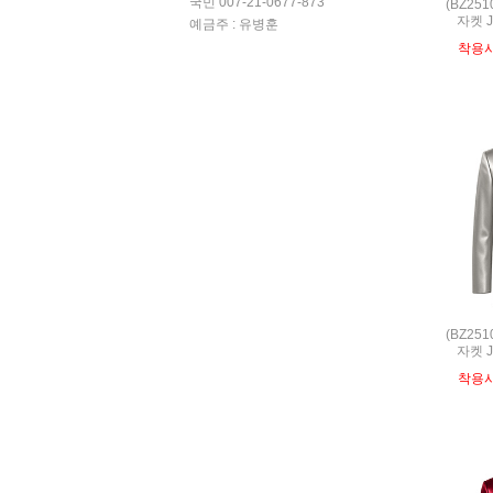
국민 007-21-0677-873
(BZ25
자켓 J
예금주 : 유병훈
착용
(BZ25
자켓 J
착용