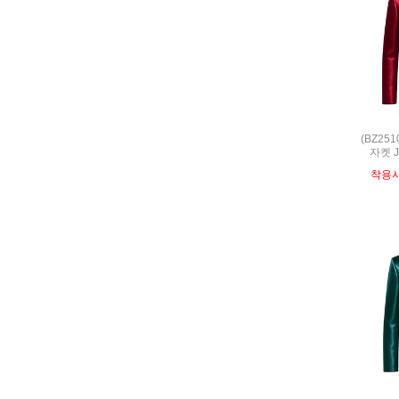
(BZ25
자켓 J
착용