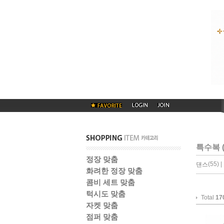
특수복 
정장 맞춤
(55) |
댄스
화려한 정장 맞춤
콤비 세트 맞춤
턱시도 맞춤
Total
17
자켓 맞춤
점퍼 맞춤