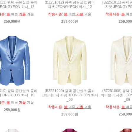
1013) 광택 공단실크 콤비
(BZ251012) 광택 공단실크 콤비
(BZ251011) 광
EONGYEON 화사_13
자켓 JEONGYEON 화사_12
자켓 JEONGYE
시즌:
봄
여름
가을
겨울
착용시즌:
봄
여름
가을
겨울
착용시즌:
봄
여
259,000원
259,000원
259,00
1010) 광택 공단실크 콤비
(BZ251009) 광택 공단실크 콤비
(BZ251008) 광
EONGYEON 화사_10
크림베이지 자켓 JEONGYEON 화사
아이보리 자켓 JEO
_09
_08
시즌:
봄
여름
가을
겨울
착용시즌:
봄
여름
가을
겨울
착용시즌:
봄
여
259,000원
259,000원
259,00