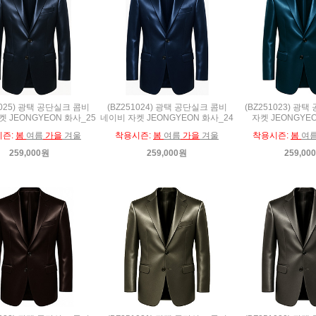
1025) 광택 공단실크 콤비
(BZ251024) 광택 공단실크 콤비
(BZ251023) 광
 JEONGYEON 화사_25
네이비 자켓 JEONGYEON 화사_24
자켓 JEONGYE
시즌:
봄
여름
가을
겨울
착용시즌:
봄
여름
가을
겨울
착용시즌:
봄
여
259,000원
259,000원
259,00