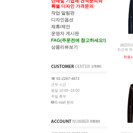
단체및 기업체 견적문의와
특별 디자인 가격문의
작업 알림판
디자인옵션
제휴/제안
운영자 게시판
FAG(주문전에 참고하세요!)
(BZ25
상품리뷰보기
진곤색 자켓
착용
☏ 02-2267-4672
근무 시간
평일 10:00~18:00
주말 휴무
E-mail 문의