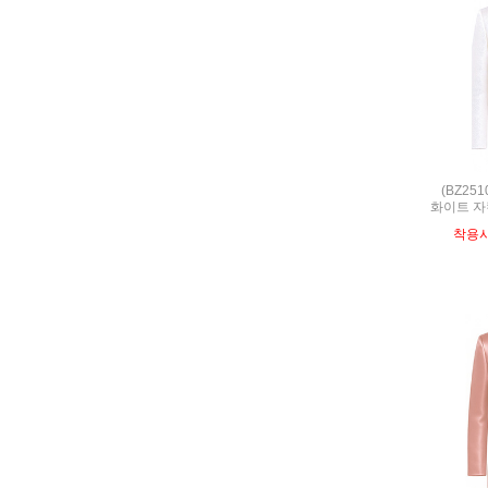
(BZ25
화이트 자켓
착용