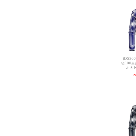
(DS26
면100프
셔츠 H