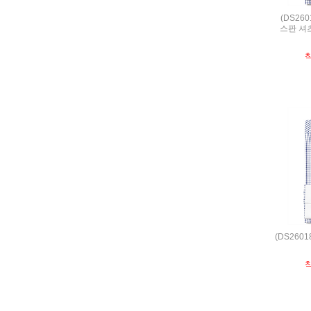
(DS26
스판 셔
(DS260