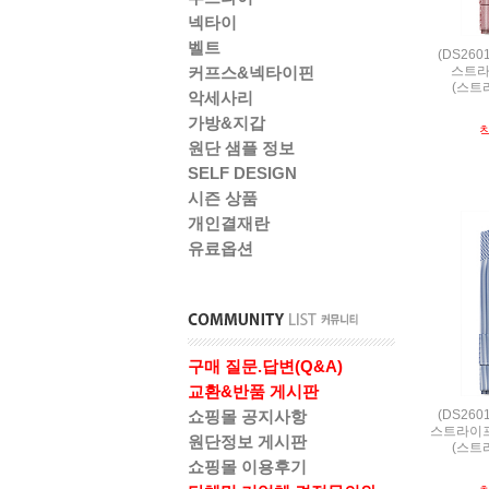
넥타이
벨트
(DS26
스트라
커프스&넥타이핀
(스트라
악세사리
가방&지갑
원단 샘플 정보
SELF DESIGN
시즌 상품
개인결재란
유료옵션
구매 질문.답변(Q&A)
교환&반품 게시판
(DS26
쇼핑몰 공지사항
스트라이프
원단정보 게시판
(스트라
쇼핑몰 이용후기