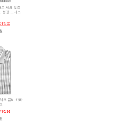
이크로 체크 맞춤
스 정장 드레스
계절용
0원
식 체크 콤비 카라
츠
계절용
0원