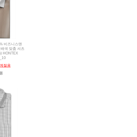
00% 비즈니스맨
배색 맞춤 셔츠
) HONTEX
_10
계절용
0원