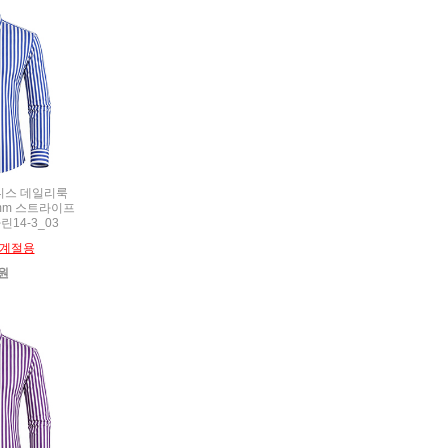
비즈니스 데일리룩
5mm 스트라이프
린14-3_03
계절용
0원