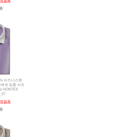
계절용
0원
00% 비즈니스맨
배색 맞춤 셔츠
) HONTEX
_07
계절용
0원