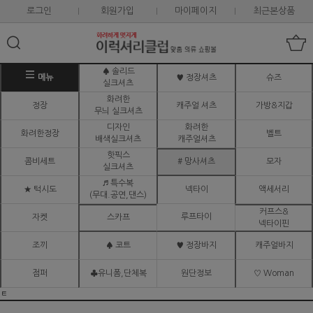
로그인
회원가입
마이페이지
최근본상품
♠ 솔리드
메뉴
♥ 정장셔츠
슈즈
실크셔츠
화려한
정장
캐주얼 셔츠
가방&지갑
무늬 실크셔츠
디자인
화려한
화려한정장
벨트
배색실크셔츠
캐주얼셔츠
핫픽스
콤비세트
# 망사셔츠
모자
실크셔츠
♬ 특수복
★ 턱시도
넥타이
액세서리
(무대.공연,댄스)
커프스&
루프타이
자켓
스카프
넥타이핀
조끼
♠ 코트
♥ 정장바지
캐주얼바지
점퍼
♣유니폼,단체복
원단정보
♡ Woman
ㅌ