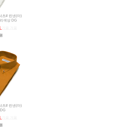
름셔츠# 린넨(마)
보리색상 DG
름
가을 겨울
0원
름셔츠# 린넨(마)
 DG
름
가을 겨울
0원