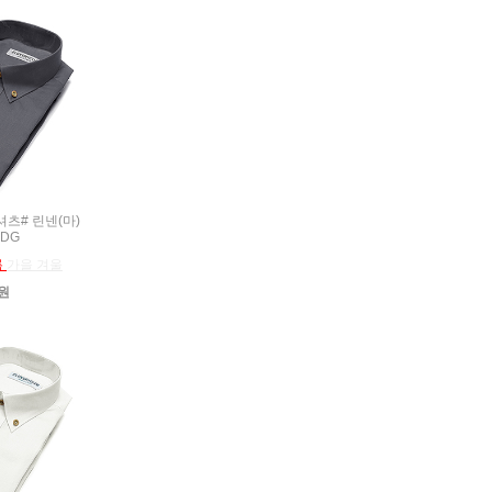
름셔츠# 린넨(마)
 DG
름
가을 겨울
0원