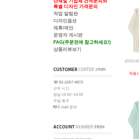
단체및 기업체 견적문의와
특별 디자인 가격문의
작업 알림판
디자인옵션
제휴/제안
운영자 게시판
FAG(주문전에 참고하세요!)
상품리뷰보기
(DS21
착용
☏ 02-2267-4672
근무 시간
평일 10:00~18:00
주말 휴무
E-mail 문의