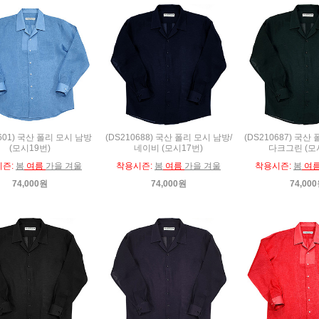
0601) 국산 폴리 모시 남방
(DS210688) 국산 폴리 모시 남방/
(DS210687) 국산
(모시19번)
네이비 (모시17번)
다크그린 (모
시즌:
봄
여름
가을 겨울
착용시즌:
봄
여름
가을 겨울
착용시즌:
봄
여
74,000원
74,000원
74,00