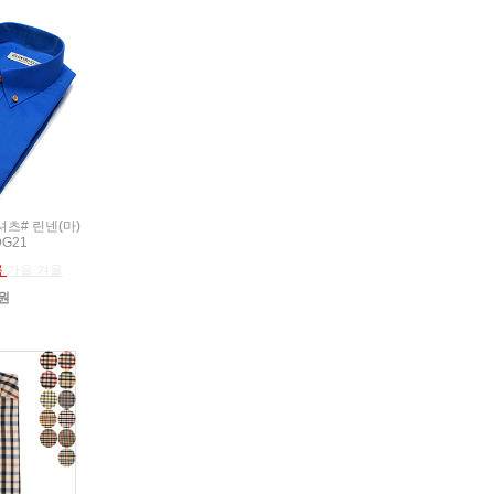
름셔츠# 린넨(마)
DG21
름
가을 겨울
0원