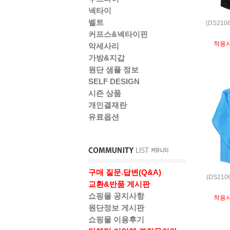
넥타이
벨트
(DS210
커프스&넥타이핀
착용
악세사리
가방&지갑
원단 샘플 정보
SELF DESIGN
시즌 상품
개인결재란
유료옵션
구매 질문.답변(Q&A)
(DS21
교환&반품 게시판
쇼핑몰 공지사항
착용
원단정보 게시판
쇼핑몰 이용후기