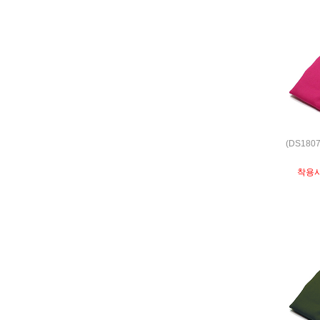
(DS180
착용