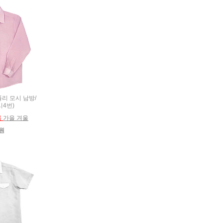
 폴리 모시 남방/
시4번)
름
가을 겨울
0원