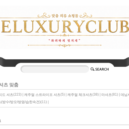
셔츠 맞춤
(223) |
(5) |
(38) |
(81) |
리드 셔츠
캐주얼 스트라이프 셔츠
캐주얼 체크셔츠
마셔츠
데님
(11) |
(방수/방오/방염/습한속건)
1