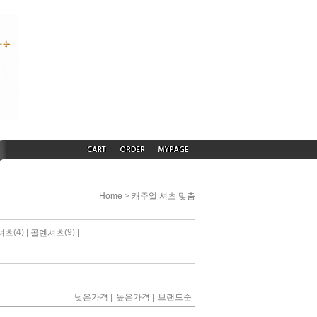
>
Home
캐주얼 셔츠 맞춤
(4) |
(9) |
셔츠
골덴셔츠
|
|
낮은가격
높은가격
브랜드순