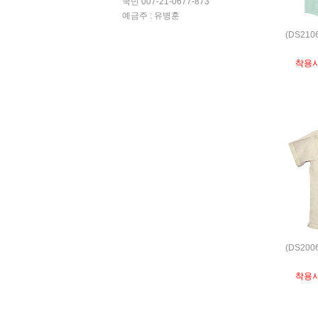
국민 007-21-0677-873
예금주 : 유병훈
(DS21
착용
(DS20
착용