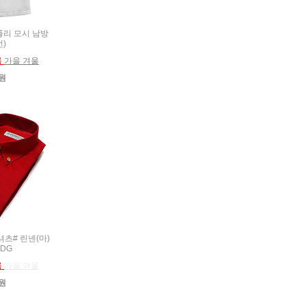
 폴리 모시 남방
번)
름
가을 겨울
0원
름셔츠# 린넨(마)
 DG
름
가을 겨울
0원