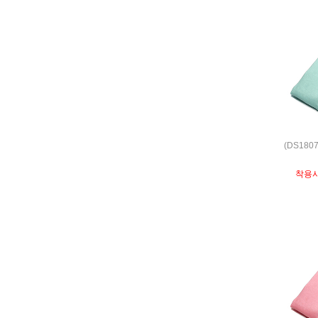
(DS180
착용