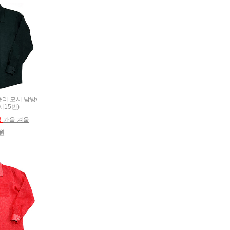
 폴리 모시 남방/
시15번)
름
가을 겨울
0원