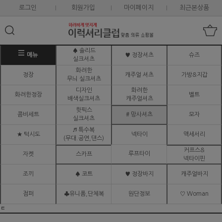
로그인
회원가입
마이페이지
최근본상품
♠ 솔리드
메뉴
♥ 정장셔츠
슈즈
실크셔츠
화려한
정장
캐주얼 셔츠
가방&지갑
무늬 실크셔츠
디자인
화려한
화려한정장
벨트
배색실크셔츠
캐주얼셔츠
핫픽스
콤비세트
# 망사셔츠
모자
실크셔츠
♬ 특수복
★ 턱시도
넥타이
액세서리
(무대.공연,댄스)
커프스&
루프타이
자켓
스카프
넥타이핀
조끼
♠ 코트
♥ 정장바지
캐주얼바지
점퍼
♣유니폼,단체복
원단정보
♡ Woman
ㅌ