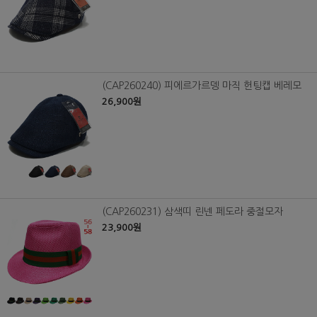
(CAP260240) 피에르가르뎅 마직 헌팅캡 베레모
26,900원
(CAP260231) 삼색띠 린넨 페도라 중절모자
23,900원