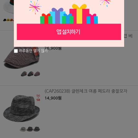
(CAP260237) 피에르가르뎅 린넨 체크 헌팅캡 베
레모
26,900원
하루동안 열지 않기
(CAP260238) 글렌체크 여름 페도라 중절모자
14,900원