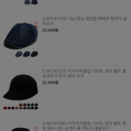
(CAP241039) 대님 워싱 헌팅캡 베레모 빵모자 골
프모자
20,900원
(CAP241037) 이럭셔리클럽 100% 양모 펠트 울
숏챙모자 무지 승마 모자
32,900원
(CAP241036) 이럭셔리클럽 100% 양모 펠트 평
챙 (8cm 챙) 삼색띠 울 페도라 중절모자