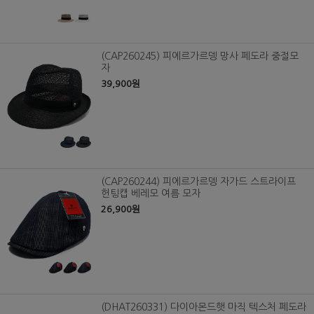
(CAP260245) 피에르가르뎅 망사 페도라 중절모
자
39,900원
(CAP260244) 피에르가르뎅 자가드 스트라이프
헌팅캡 베레모 여름 모자
26,900원
(DHAT260331) 다이아몬드햇 마직 텍스처 페도라