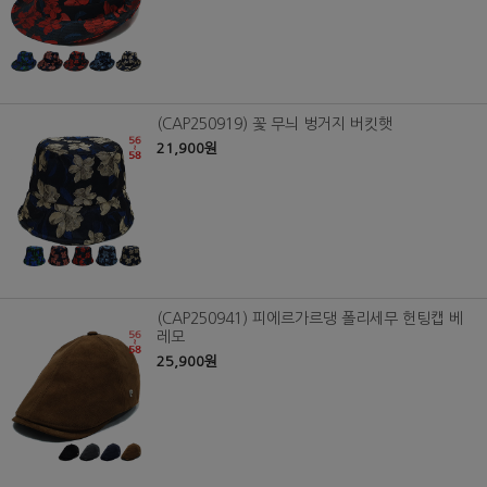
(CAP250919) 꽃 무늬 벙거지 버킷햇
21,900원
(CAP250941) 피에르가르댕 폴리세무 헌팅캡 베
레모
25,900원