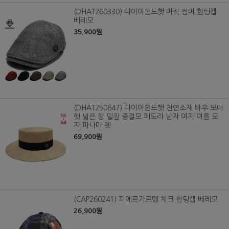
(DHAT260330) 다이아몬드햇 마직 썸머 헌팅캡
베레모
35,900원
(DHAT250647) 다이아몬드햇 천연소재 바우 보터
햇 넓은 챙 밀짚 중절모 페도라 남자 여자 여름 모
자 파나마 햇
69,900원
(CAP260241) 피에르가르뎅 체크 헌팅캡 베레모
26,900원