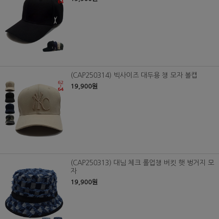
(CAP250314) 빅사이즈 대두용 챙 모자 볼캡
19,900원
(CAP250313) 대님 체크 롤업챙 버킷 햇 벙거지 모
자
19,900원