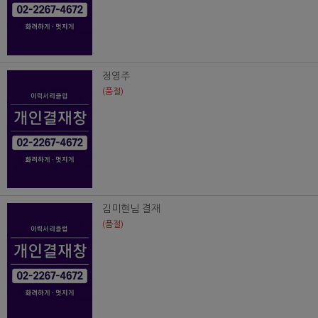
정영주
(품절)
김미현님 결재
(품절)