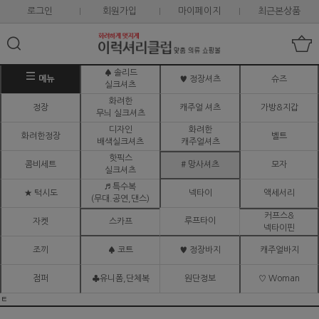
로그인
회원가입
마이페이지
최근본상품
♠ 솔리드
메뉴
♥ 정장셔츠
슈즈
실크셔츠
화려한
정장
캐주얼 셔츠
가방&지갑
무늬 실크셔츠
디자인
화려한
화려한정장
벨트
배색실크셔츠
캐주얼셔츠
핫픽스
콤비세트
# 망사셔츠
모자
실크셔츠
♬ 특수복
★ 턱시도
넥타이
액세서리
(무대.공연,댄스)
커프스&
루프타이
자켓
스카프
넥타이핀
조끼
♠ 코트
♥ 정장바지
캐주얼바지
점퍼
♣유니폼,단체복
원단정보
♡ Woman
ㅌ