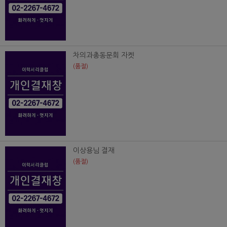
차의과총동문회 자켓
(품절)
이상용님 결재
(품절)