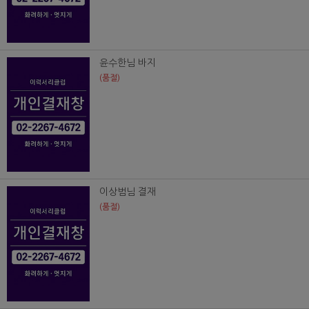
윤수한님 바지
(품절)
이상범님 결재
(품절)