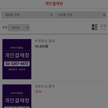
개인결재란
정렬
박경영님 결재
49,800원
전윤수님 결재
(품절)