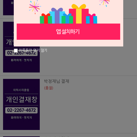
임현빈님결재
(품절)
하루동안 열지 않기
박정재님 결재
(품절)