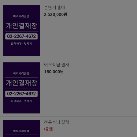
톤연기 홍대
2,520,000원
이보석님 결재
160,000원
전윤수님 결재
(품절)