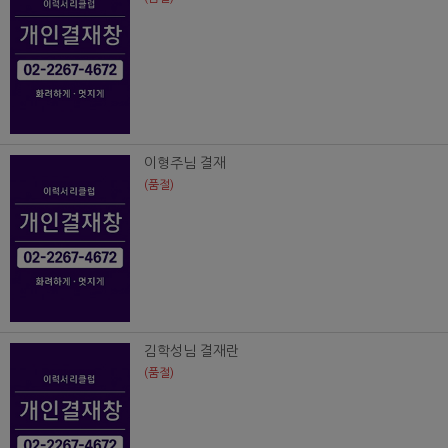
이형주님 결재
(품절)
김학성님 결재란
(품절)