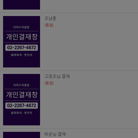
조남훈
(품절)
고정조님 결재
(품절)
박운님 결재