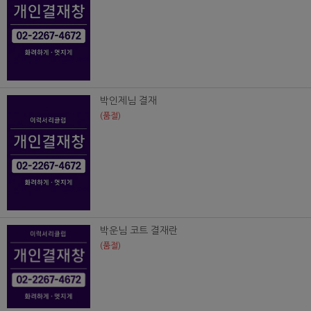
박인제님 결재
(품절)
박운님 코트 결재란
(품절)