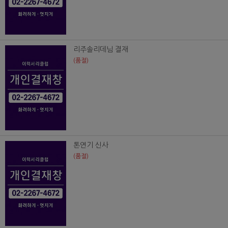
리주솔리데님 결재
(품절)
톤연기 신사
(품절)