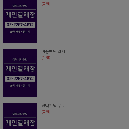
(품절)
이승백님 결재
(품절)
장택진님 주문
(품절)