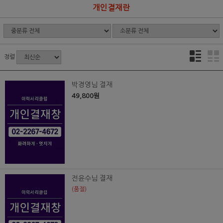
개인결재란
정렬
박경영님 결재
49,800원
전윤수님 결재
(품절)