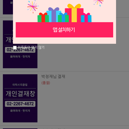
임현빈님결재
(품절)
하루동안 열지 않기
박정재님 결재
(품절)