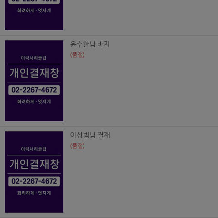
윤수한님 바지
(품절)
이상범님 결재
(품절)