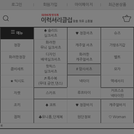
로그인
회원가입
마이페이지
최근본상품
♠ 솔리드
메뉴
♥ 정장셔츠
슈즈
실크셔츠
화려한
정장
캐주얼 셔츠
가방&지갑
무늬 실크셔츠
디자인
화려한
화려한정장
벨트
배색실크셔츠
캐주얼셔츠
핫픽스
콤비세트
# 망사셔츠
모자
실크셔츠
♬ 특수복
★ 턱시도
넥타이
액세서리
(무대.공연,댄스)
커프스&
루프타이
자켓
스카프
넥타이핀
조끼
♠ 코트
♥ 정장바지
캐주얼바지
점퍼
♣유니폼,단체복
원단정보
♡ Woman
ㅌ