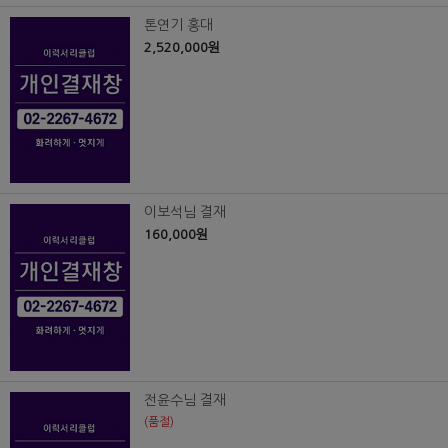
톤연기 홍대
2,520,000원
이보석님 결재
160,000원
전윤수님 결재
(품절)