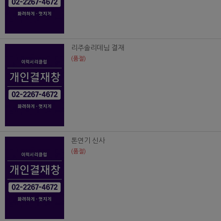
리주솔리데님 결재
(품절)
톤연기 신사
(품절)