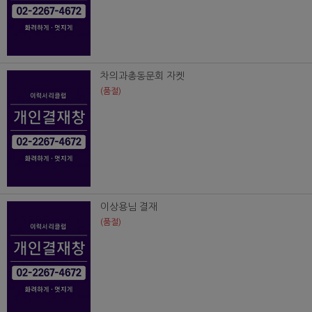
차의과총동문회 자켓
(품절)
이상용님 결재
(품절)