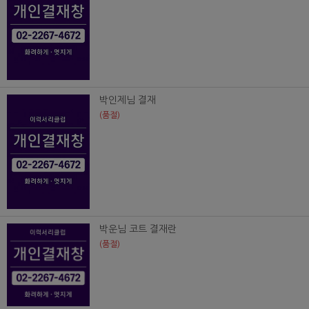
박인제님 결재
(품절)
박운님 코트 결재란
(품절)