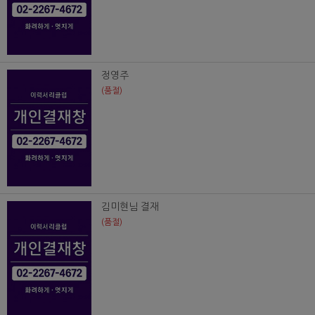
정영주
(품절)
김미현님 결재
(품절)