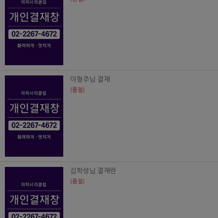
이형주님 결재
(품절)
김학성님 결재란
(품절)