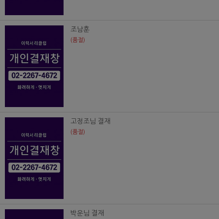
조남훈
(품절)
고정조님 결재
(품절)
박운님 결재