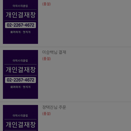
(품절)
이승백님 결재
(품절)
장택진님 주문
(품절)