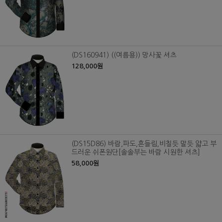
(DS160941) ((여름용)) 망사꽃 셔츠
128,000원
(DS15D86) 바람,파도,흔들림,비칠듯 말듯 얇고 부
드러운 쉬폰원단[솔솔부는 바람 시원한 셔츠]
58,000원