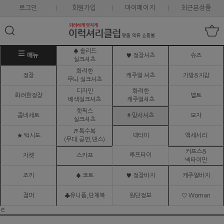
로그인
회원가입
마이페이지
최근본상품
♠ 솔리드
메뉴
♥ 정장셔츠
슈즈
실크셔츠
화려한
정장
캐주얼 셔츠
가방&지갑
무늬 실크셔츠
디자인
화려한
화려한정장
벨트
배색실크셔츠
캐주얼셔츠
핫픽스
콤비세트
# 망사셔츠
모자
실크셔츠
♬ 특수복
★ 턱시도
넥타이
액세서리
(무대.공연,댄스)
커프스&
루프타이
자켓
스카프
넥타이핀
조끼
♠ 코트
♥ 정장바지
캐주얼바지
점퍼
♣유니폼,단체복
원단정보
♡ Woman
ㅌ