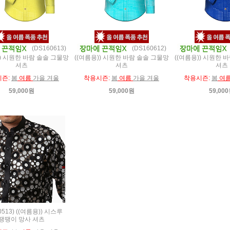
(DS160613)
(DS160612)
)) 시원한 바람 솔솔 그물망
((여름용)) 시원한 바람 솔솔 그물망
((여름용)) 시원한 
셔츠
셔츠
셔츠
시즌:
봄
여름
가을 겨울
착용시즌:
봄
여름
가을 겨울
착용시즌:
봄
여
59,000원
59,000원
59,00
0513) ((여름용)) 시스루
땡땡이 망사 셔츠