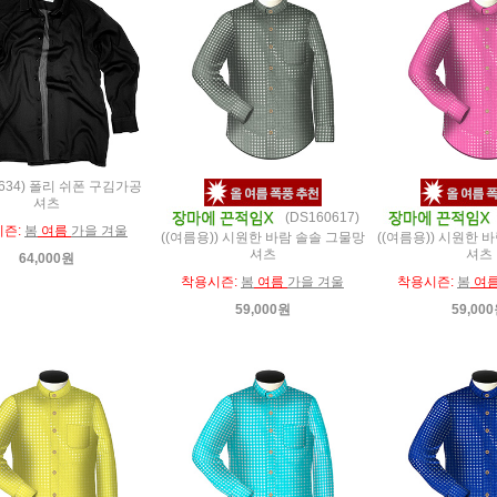
0634) 폴리 쉬폰 구김가공
셔츠
(DS160617)
시즌:
봄
여름
가을 겨울
((여름용)) 시원한 바람 솔솔 그물망
((여름용)) 시원한 
셔츠
셔츠
64,000원
착용시즌:
봄
여름
가을 겨울
착용시즌:
봄
여
59,000원
59,00