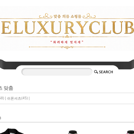
츠 맞춤
58) |
(45) |
쉬폰셔츠
3