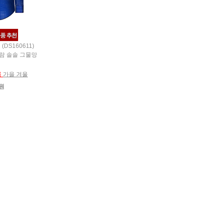
(DS160611)
바람 솔솔 그물망
름
가을 겨울
0원