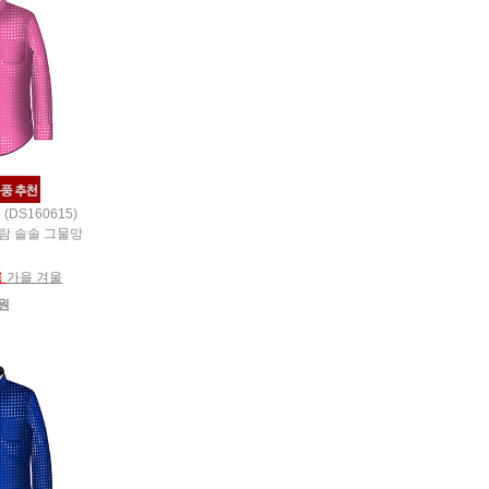
(DS160615)
바람 솔솔 그물망
름
가을 겨울
0원