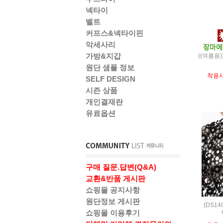
넥타이
벨트
커프스&넥타이핀
악세사리
가방&지갑
((여름용
원단 샘플 정보
착용
SELF DESIGN
시즌 상품
개인결재란
유료옵션
구매 질문.답변(Q&A)
교환&반품 게시판
쇼핑몰 공지사항
원단정보 게시판
(DS14
쇼핑몰 이용후기