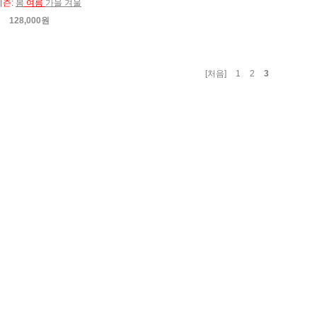
시즌:
봄
여름
가을 겨울
128,000원
[처음]
1
2
3