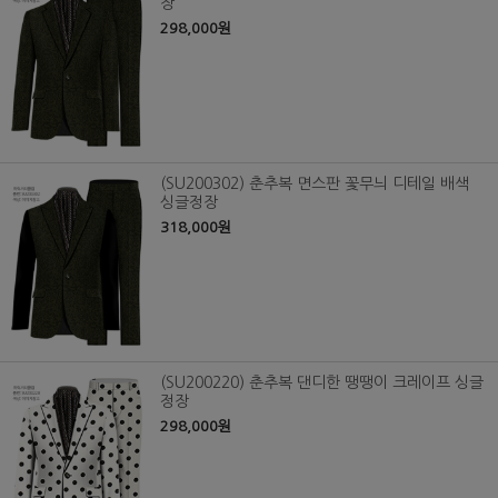
장
298,000원
(SU200302) 춘추복 면스판 꽃무늬 디테일 배색
싱글정장
318,000원
(SU200220) 춘추복 댄디한 땡땡이 크레이프 싱글
정장
298,000원