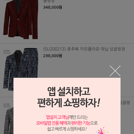
글정장
348,000원
(SU200213) 춘추복 카모플라쥬 데님 싱글정장
298,000원
(SU200211) 춘추복 메탈 호피무늬 쟈가드 싱글정
장
418,000원