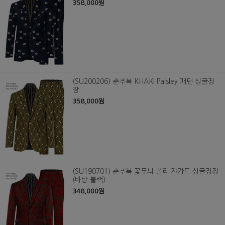
358,000원
(SU200206) 춘추복 KHAKI Paisley 패턴 싱글정
장
358,000원
(SU190701) 춘추복 꽃무늬 폴리 쟈가드 싱글정장
(바탕 블랙)
348,000원