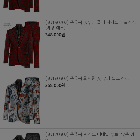
(SU190702) 춘추복 꽃무늬 폴리 쟈가드 싱글정장
(바탕 레드)
348,000원
(SU180307) 춘추복 화사한 꽃 무늬 실크 정장
368,000원
(SU170302) 춘추복 쟈가드 디테일 수트, 맞춤 정
장