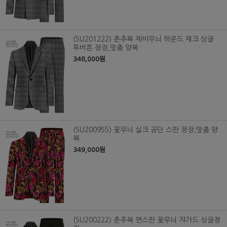
(SU201222) 춘추복 제비무늬 하운드 체크 싱글
투버튼 정장,맞춤 양복
348,000원
(SU200955) 꽃무늬 실크 공단 스판 정장,맞춤 양
복
349,000원
(SU200222) 춘추복 면스판 꽃무늬 쟈가드 싱글정