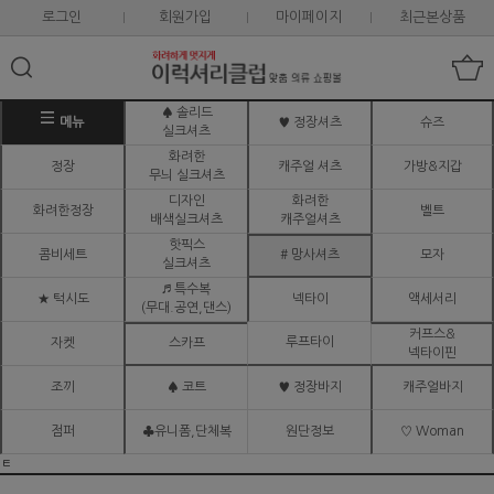
로그인
회원가입
마이페이지
최근본상품
♠ 솔리드
메뉴
♥ 정장셔츠
슈즈
실크셔츠
화려한
정장
캐주얼 셔츠
가방&지갑
무늬 실크셔츠
디자인
화려한
화려한정장
벨트
배색실크셔츠
캐주얼셔츠
핫픽스
콤비세트
# 망사셔츠
모자
실크셔츠
♬ 특수복
★ 턱시도
넥타이
액세서리
(무대.공연,댄스)
커프스&
루프타이
자켓
스카프
넥타이핀
조끼
♠ 코트
♥ 정장바지
캐주얼바지
점퍼
♣유니폼,단체복
원단정보
♡ Woman
ㅌ