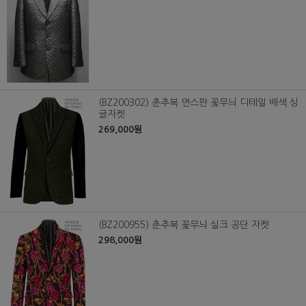
(BZ200302) 춘추복 면스판 꽃무늬 디테일 배색 싱
글자켓
269,000원
(BZ200955) 춘추복 꽃무늬 실크 공단 자켓
298,000원