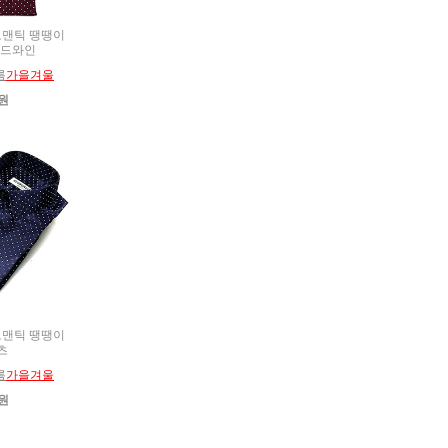
U 로맨틱 땡땡이
레드와인
름
가을겨울
0원
U 로맨틱 땡땡이
츠
름
가을겨울
0원