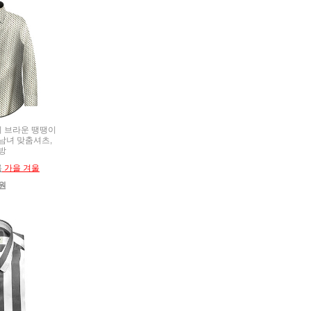
댄디 브라운 땡땡이
t, 남녀 맞춤셔츠,
방
름
가을 겨울
0원