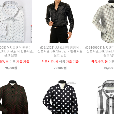
0508) MR 로맨틱 땡땡이,
(DS/1321) JU 로맨틱 땡땡이 ,
(DS160903) MR 
ilk Shirt,남녀 맞춤셔츠,
실크셔츠,Silk Shirt,남녀 맞춤셔츠,
실크셔츠,Silk Shir
실크 남방
실크 남방
실크 남
시즌:
봄
여름
가을 겨울
착용시즌:
봄
여름
가을 겨울
착용시즌:
봄
여
79,000원
79,000원
79,00