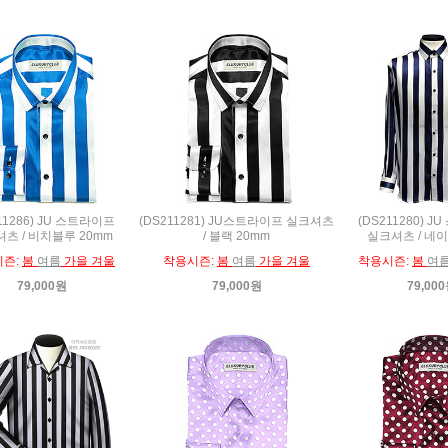
11286) JU 스트라이프
(DS211281) JU스트라이프 실크셔츠
(DS211280) 
츠 / 비치블루 20mm
/ 블랙 20mm
실크셔츠 / 네이
시즌:
봄
여름
가을 겨울
착용시즌:
봄
여름
가을 겨울
착용시즌:
봄
여
79,000원
79,000원
79,00