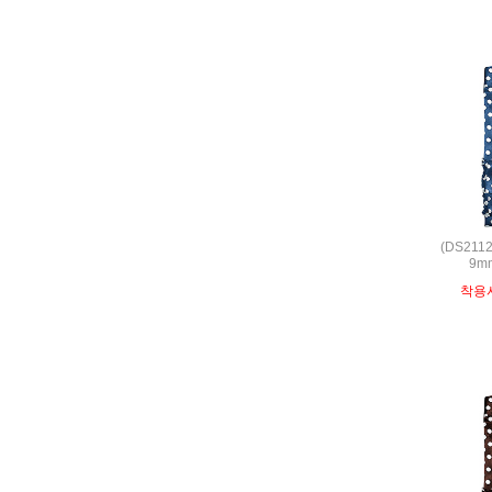
(DS211
9m
착용