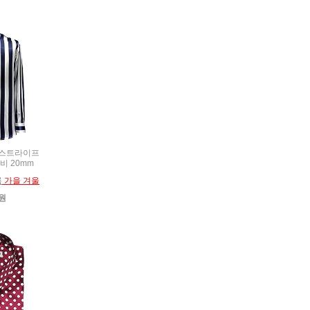
JU 스트라이프
비 20mm
름
가을 겨울
0원