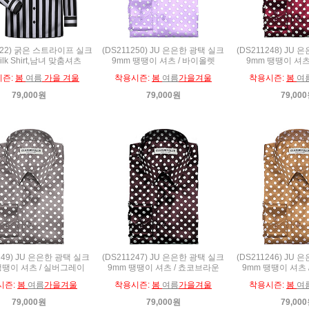
322) 굵은 스트라이프 실크
(DS211250) JU 은은한 광택 실크
(DS211248) JU
ilk Shirt,남녀 맞춤셔츠
9mm 땡땡이 셔츠 / 바이올렛
9mm 땡땡이 셔츠
시즌:
봄
여름
가을 겨울
착용시즌:
봄
여름
가을겨울
착용시즌:
봄
여
79,000원
79,000원
79,00
249) JU 은은한 광택 실크
(DS211247) JU 은은한 광택 실크
(DS211246) JU
땡땡이 셔츠 / 실버그레이
9mm 땡땡이 셔츠 / 쵸코브라운
9mm 땡땡이 셔츠
시즌:
봄
여름
가을겨울
착용시즌:
봄
여름
가을겨울
착용시즌:
봄
여
79,000원
79,000원
79,00