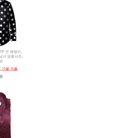
 TP 큰 땡땡이,
t,남녀 맞춤셔츠,
방
름
가을 겨울
0원