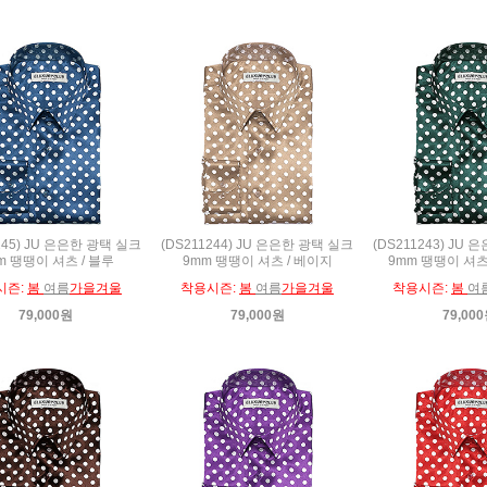
245) JU 은은한 광택 실크
(DS211244) JU 은은한 광택 실크
(DS211243) JU
m 땡땡이 셔츠 / 블루
9mm 땡땡이 셔츠 / 베이지
9mm 땡땡이 셔츠
시즌:
봄
여름
가을겨울
착용시즌:
봄
여름
가을겨울
착용시즌:
봄
여
79,000원
79,000원
79,00