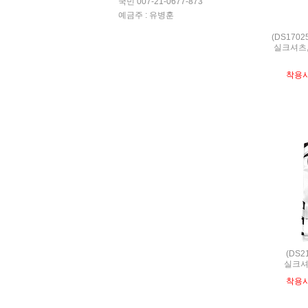
국민 007-21-0677-873
예금주 : 유병훈
(DS170
실크셔츠,S
착용
(DS2
실크셔
착용