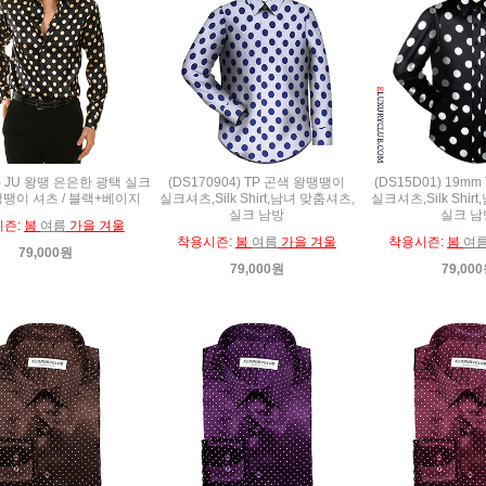
2) JU 왕땡 은은한 광택 실크
(DS170904) TP 곤색 왕땡땡이
(DS15D01) 19mm
땡땡이 셔츠 / 블랙+베이지
실크셔츠,Silk Shirt,남녀 맞춤셔츠,
실크셔츠,Silk Shir
실크 남방
실크 남
시즌:
봄
여름
가을 겨울
착용시즌:
봄
여름
가을 겨울
착용시즌:
봄
여
79,000원
79,000원
79,00