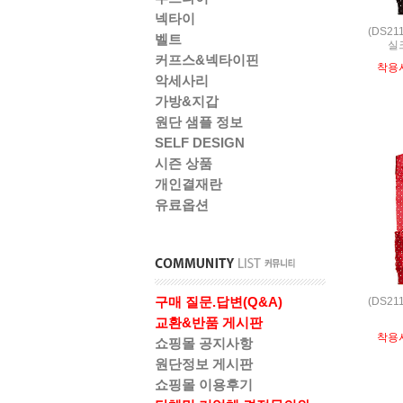
넥타이
(DS21
벨트
실
커프스&넥타이핀
착용
악세사리
가방&지갑
원단 샘플 정보
SELF DESIGN
시즌 상품
개인결재란
유료옵션
구매 질문.답변(Q&A)
(DS21
교환&반품 게시판
착용
쇼핑몰 공지사항
원단정보 게시판
쇼핑몰 이용후기