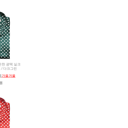
 은은한 광택 실크
 / 다크그린
름
가을겨울
0원