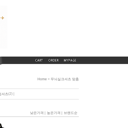
>
Home
무늬실크셔츠 맞춤
(2) |
엄셔츠
|
|
낮은가격
높은가격
브랜드순