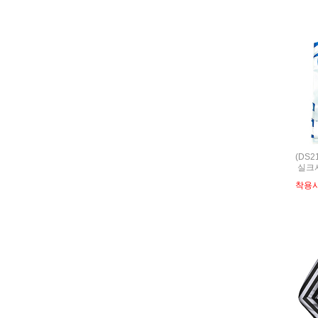
(DS2
실크셔
착용