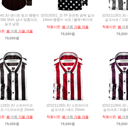
256) JU 댄디한 핑크 땡땡이
(DS15D01_2) TP 은은한 광택 실크
(DS211282) 
ilk Shirt, 남녀 맞춤셔츠,
19mm 땡땡이 셔츠 / 블랙+화이트
실크셔츠 / 그레
실크 남방
착용시즌:
봄
여름
가을 겨울
착용시즌:
봄
여
시즌:
봄
여름
가을 겨울
79,000원
79,00
79,000원
11283) JU 스트라이프
(DS211285) JU 스트라이프
(DS211284) 
츠 / 다크브라운 20mm
실크셔츠 / 레드 20mm
실크셔츠 / 퍼플
시즌:
봄
여름
가을 겨울
착용시즌:
봄
여름
가을 겨울
착용시즌:
봄
여
79,000원
79,000원
79,00