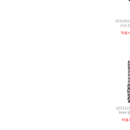
(DS180
셔츠,S
착용
(DS211
9mm 
착용