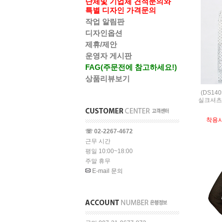
단체및 기업체 견적문의와
특별 디자인 가격문의
작업 알림판
디자인옵션
제휴/제안
운영자 게시판
FAG(주문전에 참고하세요!)
상품리뷰보기
(DS14
실크셔츠,S
착용
☏ 02-2267-4672
근무 시간
평일 10:00~18:00
주말 휴무
E-mail 문의