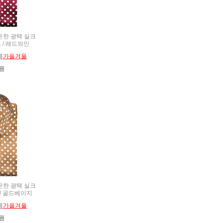
 은은한 광택 실크
 / 레드와인
름
가을겨울
0원
 은은한 광택 실크
 / 골드베이지
름
가을겨울
0원