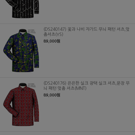
(DS240147) 꽃과 나비 쟈가드 무늬 패턴 셔츠,맞
춤셔츠(YS)
89,000원
(DS240176) 은은한 실크 광택 실크 셔츠,문장 무
늬 패턴 맞춤 셔츠(MNT)
89,000원