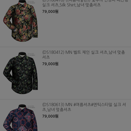
(DS180410) ((여름에좋은)) 꽃무늬 인상파 페인팅
실크 셔츠,Silk Shirt,남녀 맞춤셔츠
79,000원
(DS180412) MN 벨트 체인 실크 셔츠,남녀 맞춤
셔츠
79,000원
(DS180613) MN #여름셔츠#엔틱스타일 실크 셔
츠,남녀 맞춤셔츠
79,000원