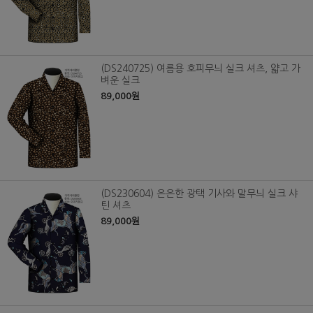
(DS240725) 여름용 호피무늬 실크 셔츠, 얇고 가
벼운 실크
89,000원
(DS230604) 은은한 광택 기사와 말무늬 실크 샤
틴 셔츠
89,000원