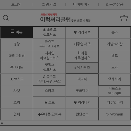
로그인
회원가입
마이페이지
최근본상품
♠ 솔리드
메뉴
♥ 정장셔츠
슈즈
실크셔츠
화려한
정장
캐주얼 셔츠
가방&지갑
무늬 실크셔츠
디자인
화려한
화려한정장
벨트
배색실크셔츠
캐주얼셔츠
핫픽스
콤비세트
# 망사셔츠
모자
실크셔츠
♬ 특수복
★ 턱시도
넥타이
액세서리
(무대.공연,댄스)
커프스&
루프타이
자켓
스카프
넥타이핀
조끼
♠ 코트
♥ 정장바지
캐주얼바지
점퍼
♣유니폼,단체복
원단정보
♡ Woman
ㅌ